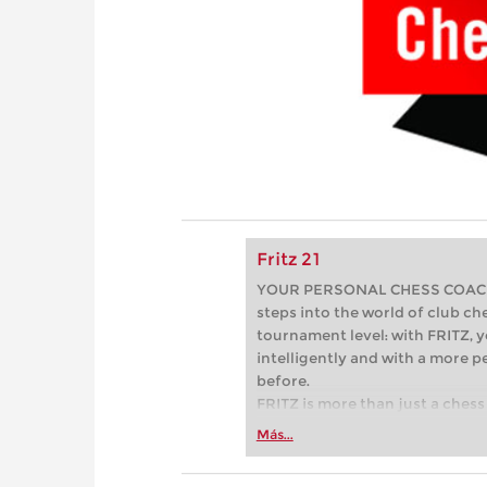
Fritz 21
YOUR PERSONAL CHESS COACH - 
steps into the world of club che
tournament level: with FRITZ, y
intelligently and with a more 
before.
FRITZ is more than just a chess 
Whether you’re taking your firs
Más...
or already playing at a tournam
more efficiently, intelligently