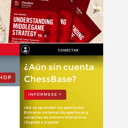
CONECTAR
¿Aún sin cuenta
ChessBase?
HOP
INFÓRMESE >
¡Así se aprenden las aperturas!
Entrenar sistemas de aperturas y
variantes de manera interactiva.
¡Jugada a jugada!