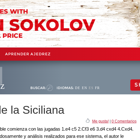
APRENDER AJEDREZ
ez
S
BUSCAR:
IDIOMAS:
DE
EN
ES
FR
e la Siciliana
Me gusta!
|
0 Comentarios
ible comienza con las jugadas 1.e4 c5 2.Cf3 e6 3.d4 cxd4 4.Cxd4.
osamente y análisis realizados para ese sistema, el autor le