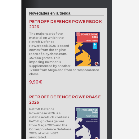
Novedades en la tienda
PETROFF DEFENCE POWERBOOK
2026
The major part of the
material on which the
Petroff Defence
Powerbook 2026 is based
comes from the engine
room of playchess.com:
357 000 games. This
imposing number is
supplemented by another
17 000 from Mega and from correspondence
chess.
9,90 €
PETROFF DEFENCE POWERBASE
2026
Petroff Defence
Powerbase 2026 is a
database which contains
6475 high class games
from Mega 2026 and the
Correspondence Database
2026, of which 682
annotated.