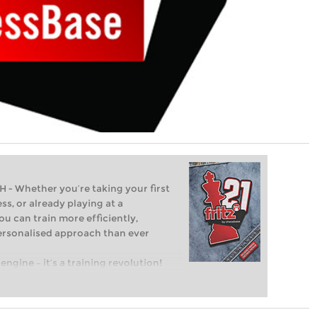
Whether you’re taking your first
ss, or already playing at a
ou can train more efficiently,
personalised approach than ever
engine – it’s a training revolution!
t steps into the world of club chess,
ent level: with FRITZ, you can train
 and with a more personalised