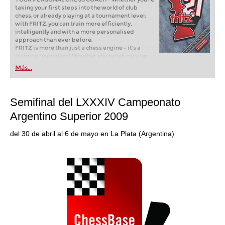
taking your first steps into the world of club
chess, or already playing at a tournament level:
with FRITZ, you can train more efficiently,
intelligently and with a more personalised
approach than ever before.
FRITZ is more than just a chess engine – it’s a
training revolution! Whether you’re taking your
first steps into the world of club chess, or already
Más...
playing at a tournament level: with FRITZ, you can
train more efficiently, intelligently and with a
more personalised approach than ever before.
Semifinal del LXXXIV Campeonato
Argentino Superior 2009
del 30 de abril al 6 de mayo en La Plata (Argentina)