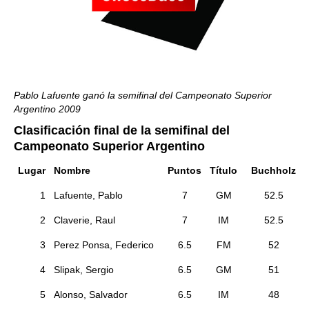
Pablo Lafuente ganó la semifinal del Campeonato Superior
Argentino 2009
Clasificación final de la semifinal del
Campeonato Superior Argentino
Lugar
Nombre
Puntos
Título
Buchholz
1
Lafuente, Pablo
7
GM
52.5
2
Claverie, Raul
7
IM
52.5
3
Perez Ponsa, Federico
6.5
FM
52
4
Slipak, Sergio
6.5
GM
51
5
Alonso, Salvador
6.5
IM
48