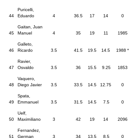
Puricelli,
44
Eduardo
4
36.5
17
14
0
Gaitan, Juan
45
Manuel
4
35
19
11
1985
Galleto,
46
Ricardo
3.5
41.5
19.5
14.5
1988 *
Ravier,
47
Osvaldo
3.5
36
15.5
9.25
1853
Vaquero,
48
Diego Javier
3.5
33.5
14.5
12.75
0
Spata,
49
Emmanuel
3.5
31.5
14.5
7.5
0
Uelf,
50
Maximiliano
3
42
19
14
2096
Fernandez,
51
German
3
34
13.5
8.5
0