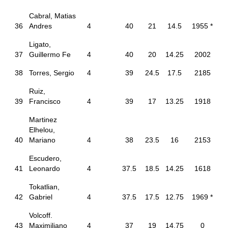
Cabral, Matias
36
Andres
4
40
21
14.5
1955 *
Ligato,
37
Guillermo Fe
4
40
20
14.25
2002
38
Torres, Sergio
4
39
24.5
17.5
2185
Ruiz,
39
Francisco
4
39
17
13.25
1918
Martinez
Elhelou,
40
Mariano
4
38
23.5
16
2153
Escudero,
41
Leonardo
4
37.5
18.5
14.25
1618
Tokatlian,
42
Gabriel
4
37.5
17.5
12.75
1969 *
Volcoff.
43
Maximiliano
4
37
19
14.75
0