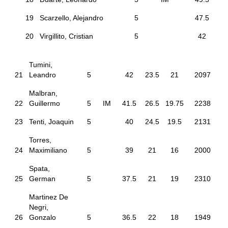
19
Scarzello, Alejandro
5
47.5
20
Virgillito, Cristian
5
42
Tumini,
21
Leandro
5
42
23.5
21
2097
Malbran,
22
Guillermo
5
IM
41.5
26.5
19.75
2238
23
Tenti, Joaquin
5
40
24.5
19.5
2131
Torres,
24
Maximiliano
5
39
21
16
2000
Spata,
25
German
5
37.5
21
19
2310
Martinez De
Negri,
26
Gonzalo
5
36.5
22
18
1949