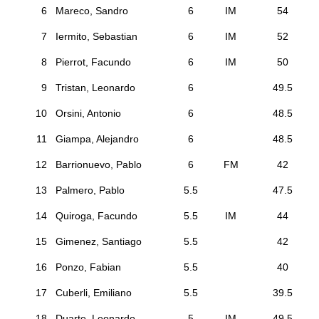
6
Mareco, Sandro
6
IM
54
7
Iermito, Sebastian
6
IM
52
8
Pierrot, Facundo
6
IM
50
9
Tristan, Leonardo
6
49.5
10
Orsini, Antonio
6
48.5
11
Giampa, Alejandro
6
48.5
12
Barrionuevo, Pablo
6
FM
42
13
Palmero, Pablo
5.5
47.5
14
Quiroga, Facundo
5.5
IM
44
15
Gimenez, Santiago
5.5
42
16
Ponzo, Fabian
5.5
40
17
Cuberli, Emiliano
5.5
39.5
18
Duarte, Leonardo
5
IM
49.5