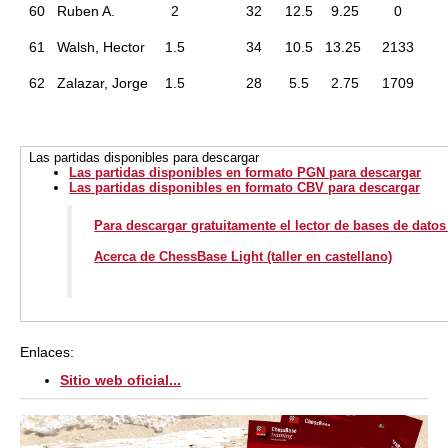
60
Ruben A.
2
32
12.5
9.25
0
61
Walsh, Hector
1.5
34
10.5
13.25
2133
62
Zalazar, Jorge
1.5
28
5.5
2.75
1709
Las partidas disponibles para descargar
Las partidas disponibles en formato PGN para descargar
Las partidas disponibles en formato CBV para descargar
Para descargar gratuitamente el lector de bases de dato
Acerca de ChessBase Light (taller en castellano)
Enlaces:
Sitio web oficial...