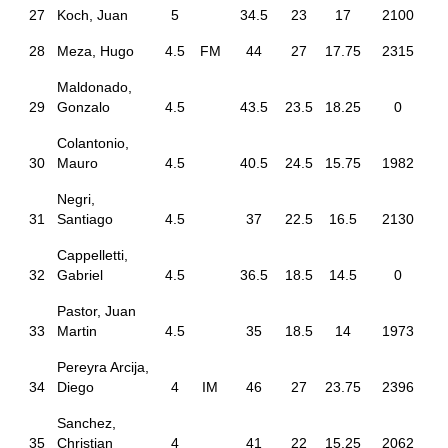
27
Koch, Juan
5
34.5
23
17
2100
28
Meza, Hugo
4.5
FM
44
27
17.75
2315
Maldonado,
29
Gonzalo
4.5
43.5
23.5
18.25
0
Colantonio,
30
Mauro
4.5
40.5
24.5
15.75
1982
Negri,
31
Santiago
4.5
37
22.5
16.5
2130
Cappelletti,
32
Gabriel
4.5
36.5
18.5
14.5
0
Pastor, Juan
33
Martin
4.5
35
18.5
14
1973
Pereyra Arcija,
34
Diego
4
IM
46
27
23.75
2396
Sanchez,
35
Christian
4
41
22
15.25
2062