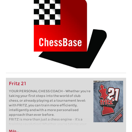
Fritz 21
YOUR PERSONAL CHESS COACH - Whether you’re
taking your first steps into the world of club
chess, or already playing at a tournament level:
with FRITZ, you can train more efficiently,
intelligently and with a more personalised
approach than ever before.
FRITZ is more than just a chess engine – it’s a
training revolution! Whether you’re taking your
first steps into the world of club chess, or already
Más...