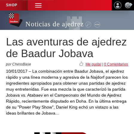
SHOP
TOGGLE
NAVIGATION
Noticias de ajedrez
Las aventuras de ajedrez
de Baadur Jobava
por ChessBase
Me gusta!
|
0 Comentarios
10/01/2017 – La combinación entre Baadur Jobava, el ajedrez
rápido y una línea moderna y agresiva de la Najdorf parecen los
ingredientes apropiados para obtener unas partidas de ajedrez
muy entretenidas. Fue esa mezcla la que caracterizó la partida
Jobava vs. Atabaev en el Campeonato del Mundo de Ajedrez
Rápido, recientemente disputado en Doha. En la última entrega
de su "Power Play Show", Daniel King echó un vistazo a las
ideas brillantes de Jobava...