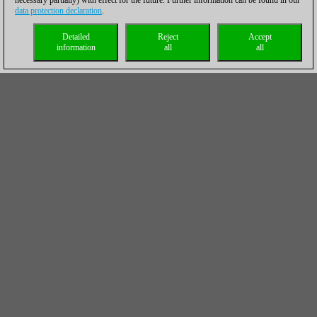
necessary partially) with effect for the future. Further information can be found in our
data protection declaration
.
Detailed
Reject
Accept
information
all
all