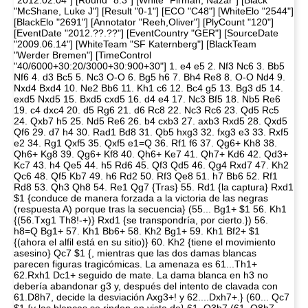
"2012.02.04"] [Round "8.3"] [White "Firman, Nazar"] [Black
"McShane, Luke J"] [Result "0-1"] [ECO "C48"] [WhiteElo "2544"]
[BlackElo "2691"] [Annotator "Reeh,Oliver"] [PlyCount "120"]
[EventDate "2012.??.??"] [EventCountry "GER"] [SourceDate
"2009.06.14"] [WhiteTeam "SF Katernberg"] [BlackTeam
"Werder Bremen"] [TimeControl
"40/6000+30:20/3000+30:900+30"] 1. e4 e5 2. Nf3 Nc6 3. Bb5
Nf6 4. d3 Bc5 5. Nc3 O-O 6. Bg5 h6 7. Bh4 Re8 8. O-O Nd4 9.
Nxd4 Bxd4 10. Ne2 Bb6 11. Kh1 c6 12. Bc4 g5 13. Bg3 d5 14.
exd5 Nxd5 15. Bxd5 cxd5 16. d4 e4 17. Nc3 Bf5 18. Nb5 Re6
19. c4 dxc4 20. d5 Rg6 21. d6 Rc8 22. Nc3 Rc6 23. Qd5 Rc5
24. Qxb7 h5 25. Nd5 Re6 26. b4 cxb3 27. axb3 Rxd5 28. Qxd5
Qf6 29. d7 h4 30. Rad1 Bd8 31. Qb5 hxg3 32. fxg3 e3 33. Rxf5
e2 34. Rg1 Qxf5 35. Qxf5 e1=Q 36. Rf1 f6 37. Qg6+ Kh8 38.
Qh6+ Kg8 39. Qg6+ Kf8 40. Qh6+ Ke7 41. Qh7+ Kd6 42. Qd3+
Kc7 43. h4 Qe5 44. h5 Rd6 45. Qf3 Qd5 46. Qg4 Rxd7 47. Kh2
Qc6 48. Qf5 Kb7 49. h6 Rd2 50. Rf3 Qe8 51. h7 Bb6 52. Rf1
Rd8 53. Qh3 Qh8 54. Re1 Qg7 {Tras} 55. Rd1 {la captura} Rxd1
$1 {conduce de manera forzada a la victoria de las negras
(respuesta A) porque tras la secuencia} (55... Bg1+ $1 56. Kh1
{(56.Txg1 Th8!-+)} Rxd1 {se transpondría, por cierto.}) 56.
h8=Q Bg1+ 57. Kh1 Bb6+ 58. Kh2 Bg1+ 59. Kh1 Bf2+ $1
{(ahora el alfil está en su sitio)} 60. Kh2 {tiene el movimiento
asesino} Qc7 $1 {, mientras que las dos damas blancas
parecen figuras tragicómicas. La amenaza es 61...Th1+
62.Rxh1 Dc1+ seguido de mate. La dama blanca en h3 no
debería abandonar g3 y, después del intento de clavada con
61.D8h7, decide la desviación Axg3+! y 62....Dxh7+.} (60... Qc7