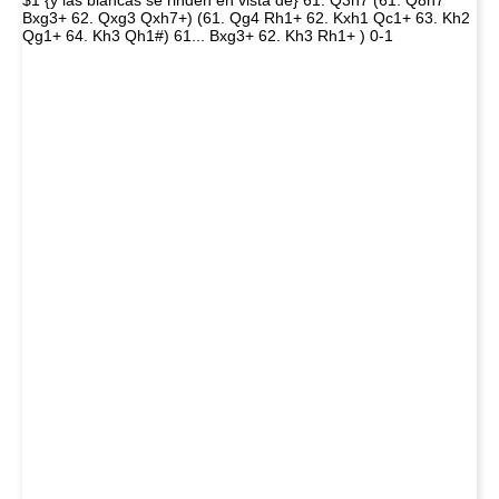
$1 {y las blancas se rinden en vista de} 61. Q3h7 (61. Q8h7
Bxg3+ 62. Qxg3 Qxh7+) (61. Qg4 Rh1+ 62. Kxh1 Qc1+ 63. Kh2
Qg1+ 64. Kh3 Qh1#) 61... Bxg3+ 62. Kh3 Rh1+ ) 0-1