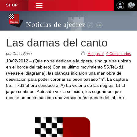
SHOP
TOGGLE
NAVIGATION
Noticias de ajedrez
Las damas del canto
por ChessBase
Me gusta!
|
0 Comentarios
10/02/2012 – (Que no se dedican a la ópera, sino que se ubican
en el borde del tablero) Con su último movimiento 55.Te1-d1
(Véase el diagrama), las blancas iniciaron una maniobra de
desviación para poder coronar su peón pasado "h". La captura
55...Txd1 ahora conduce a: A) La victoria de las negras. B) El
jaque continuo. Antes de ver la solución, les sugerimos que
medite un poco más con una versión más grande del tablero...