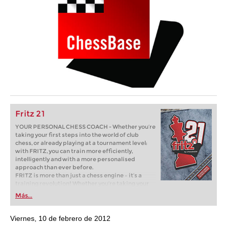
Fritz 21
YOUR PERSONAL CHESS COACH - Whether you’re
taking your first steps into the world of club
chess, or already playing at a tournament level:
with FRITZ, you can train more efficiently,
intelligently and with a more personalised
approach than ever before.
FRITZ is more than just a chess engine – it’s a
training revolution! Whether you’re taking your
first steps into the world of club chess, or already
Más...
playing at a tournament level: with FRITZ, you can
train more efficiently, intelligently and with a
more personalised approach than ever before.
Viernes, 10 de febrero de 2012