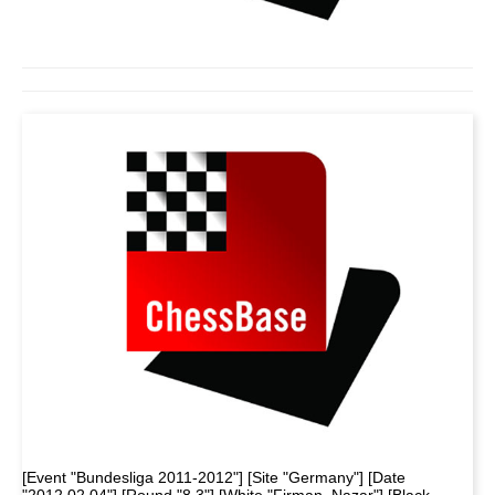
[Event "Bundesliga 2011-2012"] [Site "Germany"] [Date