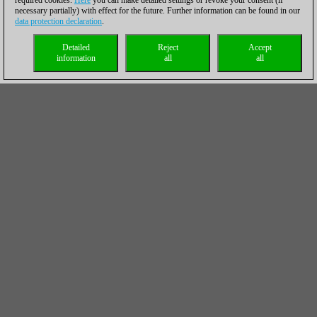
required cookies.
Here
you can make detailed settings or revoke your consent (if
necessary partially) with effect for the future. Further information can be found in our
data protection declaration
.
Detailed
Reject
Accept
information
all
all
Enlace directo a las retransmisiones del Campeonato
Absoluto