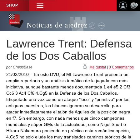
SHOP
TOGGLE
NAVIGATION
Noticias de ajedrez
Lawrence Trent: Defensa
de los Dos Caballos
por ChessBase
Me gusta!
|
0 Comentarios
21/02/2010 – En este DVD, el MI Lawrence Trent presenta un
amplio repertorio y un análisis temático de la jugada con más
iniciativa, aunque bastante menos documentada 1 e4 e5 2 Cf3
Cc6 3 Ac4 Cf6 4.Cg5 en la Defensa de los Dos Caballos.
Etiquetado una vez como un ataque "loco" y "primitivo" por los
antiguos maestros, las blancas ignoran su desarrollo para
atacar inmediatamente el talón de Aquiles de la posición negra
en f7. Sin embargo, con nada menos que cinco campeones
mundiales y súper GMs de la actualidad, como Nigel Short e
Hikaru Nakamura poniendo en práctica esta romántica opción,
4.Cg5 no solo elude los muy transitados caminos teóricos de la