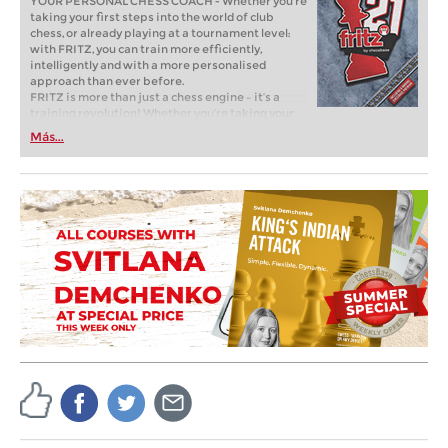
YOUR PERSONAL CHESS COACH - Whether you’re
taking your first steps into the world of club
chess, or already playing at a tournament level:
with FRITZ, you can train more efficiently,
intelligently and with a more personalised
approach than ever before.
FRITZ is more than just a chess engine – it’s a
training revolution! Whether you’re taking your
first steps into the world of club chess, or already
Más...
playing at a tournament level: with FRITZ, you can
train more efficiently, intelligently and with a
more personalised approach than ever before.