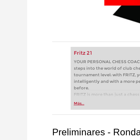
Fritz 21
YOUR PERSONAL CHESS COACH - 
steps into the world of club che
tournament level: with FRITZ, y
intelligently and with a more 
before.
FRITZ is more than just a chess 
Whether you’re taking your firs
Más...
or already playing at a tournam
more efficiently, intelligently
approach than ever before.
Preliminares - Rond