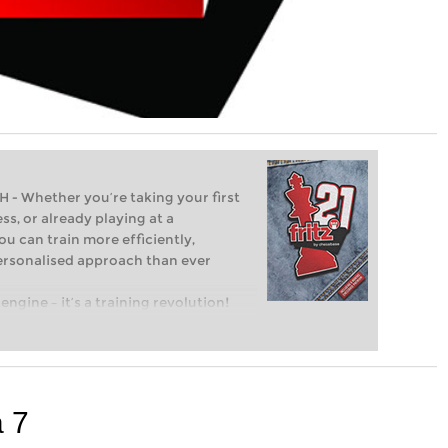
Whether you’re taking your first
ss, or already playing at a
ou can train more efficiently,
personalised approach than ever
engine – it’s a training revolution!
t steps into the world of club chess,
ent level: with FRITZ, you can train
 and with a more personalised
a 7