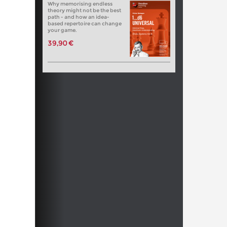
Why memorising endless
theory might not be the best
path - and how an idea-
based repertoire can change
your game.
39,90 €