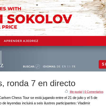
APRENDER AJEDREZ
ez
S
BUSCAR:
IDIOMAS:
DE
EN
ES
FR
, ronda 7 en directo
Me gusta!
|
0 Comentarios
rlsen Chess Tour se está jugando entre el 21 de julio y el 5 de
de leyendas incluirá a seis ilustres participantes: Vladimir