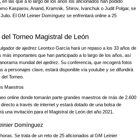
, en las que a lo largo de los años los aficionados han podido
como Kasparov, Anand, Kramnik, Shirov, Ivanchuk o Judit Polgar, se
e Julio. El GM Leinier Domínguez se enfrentará online a 25
a del Torneo Magistral de León
 divulgador de ajedrez Leontxo García hará un repaso a los 33 años de
es más importantes que han participado a lo largo de los años, así
panorama mundial del ajedrez. Su conferencia, que recogerá fotos
as a personajes clave, estará disponible vía youtube y se difundirá
 del Torneo.
des Maestros
Torneo online donde tomarán parte grandes maestros de más de 2.600
 directo a través de internet y estará dotado de una bolsa de
á una invitación para el Magistral de León del año 2021.
Leinier Domínguez
0 horas. Se trata de un reto de 25 aficionados al GM Leinier