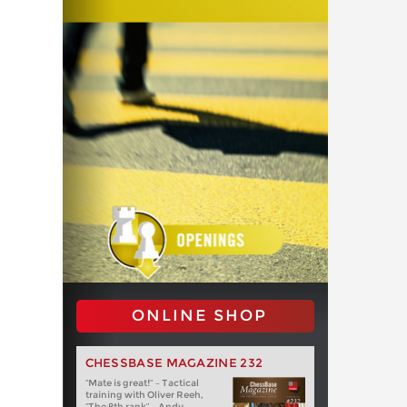
ONLINE SHOP
CHESSBASE MAGAZINE 232
“Mate is great!” – Tactical
training with Oliver Reeh,
“The 8th rank” – Andy