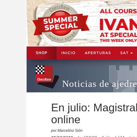
INICIO
APERTURAS
SAT
SHOP
Noticias de ajedr
En julio: Magistr
online
por Marcelino Sión