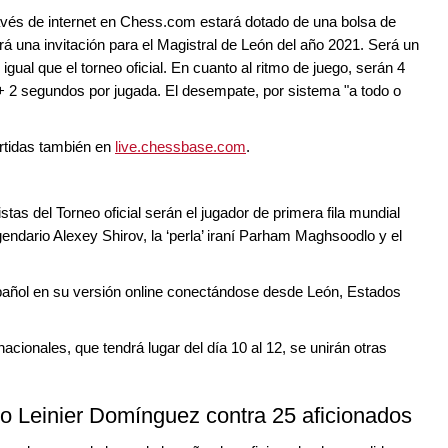
través de internet en Chess.com estará dotado de una bolsa de
á una invitación para el Magistral de León del año 2021. Será un
igual que el torneo oficial. En cuanto al ritmo de juego, serán 4
s + 2 segundos por jugada. El desempate, por sistema "a todo o
artidas también en
live.chessbase.com
.
as del Torneo oficial serán el jugador de primera fila mundial
endario Alexey Shirov, la ‘perla’ iraní Parham Maghsoodlo y el
spañol en su versión online conectándose desde León, Estados
nacionales, que tendrá lugar del día 10 al 12, se unirán otras
o Leinier Domínguez contra 25 aficionados