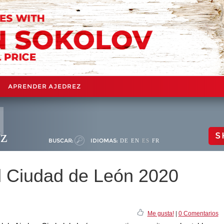
APRENDER AJEDREZ
ez
S
BUSCAR:
IDIOMAS:
DE
EN
ES
FR
al Ciudad de León 2020
Me gusta!
|
0 Comentarios