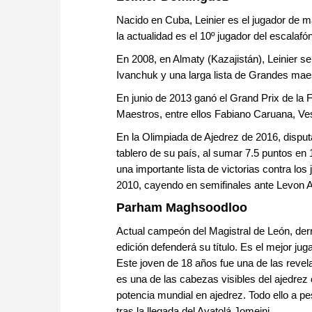
Nacido en Cuba, Leinier es el jugador de m
la actualidad es el 10º jugador del escalaf
En 2008, en Almaty (Kazajistán), Leinier 
Ivanchuk y una larga lista de Grandes ma
En junio de 2013 ganó el Grand Prix de la
Maestros, entre ellos Fabiano Caruana, Ve
En la Olimpiada de Ajedrez de 2016, disput
tablero de su país, al sumar 7.5 puntos en
una importante lista de victorias contra lo
2010, cayendo en semifinales ante Levon 
Parham Maghsoodloo
Actual campeón del Magistral de León, derro
edición defenderá su título. Es el mejor j
Este joven de 18 años fue una de las revel
es una de las cabezas visibles del ajedrez 
potencia mundial en ajedrez. Todo ello a p
tras la llegada del Ayatolá Jomeini.