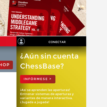
CONECTAR
¿Aún sin cuenta
ChessBase?
HOP
INFÓRMESE >
¡Así se aprenden las aperturas!
Entrenar sistemas de aperturas y
variantes de manera interactiva.
¡Jugada a jugada!