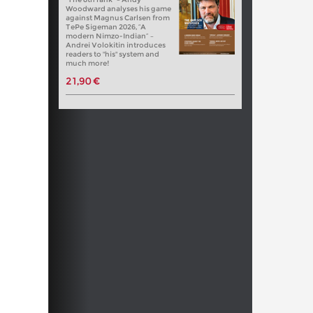
Woodward analyses his game
against Magnus Carlsen from
TePe Sigeman 2026, “A
modern Nimzo-Indian” –
Andrei Volokitin introduces
readers to "his" system and
much more!
21,90 €