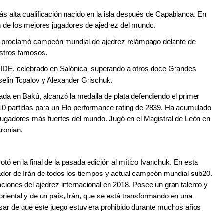
ás alta cualificación nacido en la isla después de Capablanca. En
ón de los mejores jugadores de ajedrez del mundo.
se proclamó campeón mundial de ajedrez relámpago delante de
estros famosos.
 FIDE, celebrado en Salónica, superando a otros doce Grandes
selin Topalov y Alexander Grischuk.
ada en Bakú, alcanzó la medalla de plata defendiendo el primer
 10 partidas para un Elo performance rating de 2839. Ha acumulado
s jugadores más fuertes del mundo. Jugó en el Magistral de León en
Aronian.
tó en la final de la pasada edición al mítico Ivanchuk. En esta
ugador de Irán de todos los tiempos y actual campeón mundial sub20.
aciones del ajedrez internacional en 2018. Posee un gran talento y
oriental y de un país, Irán, que se está transformando en una
esar de que este juego estuviera prohibido durante muchos años