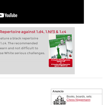
epertoire against 1.d4, 1.Nf3 & 1.c4
ature a black repertoire
nd 1.c4. The recommended
learn and not difficult to
se White serious challenges.
Anuncio
Books, boards, sets:
Chess Niggemann