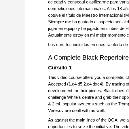
de edad y conseguí clasificarme para vari
competiciones internacionales. A los 18 añ
obtuve el título de Maestro Internacional (M
Siempre me ha gustado el aspecto social 
jugar en equipo y he jugado en clubes de Ho
Actualmente estoy en mi mejor momento con
Los cursillos incluidos en nuestra oferta 
A Complete Black Repertoire 
Cursillo 1
This video course offers you a complete, c
Accepted (1.d4 d5 2.c4 dxc4). By trading of
development for their pieces. Black doesn’t 
challenge White’s centre and grab their oppon
& 2.c4, popular systems such as the Trom
Veresov are dealt with as well.
As against the main lines of the QGA, we ar
opportunities to seize the initiative. The 