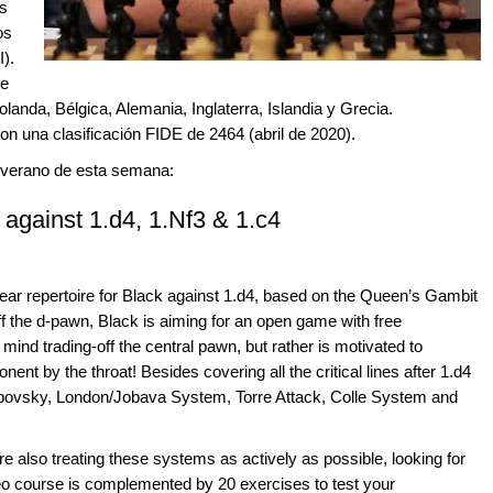
as
os
I).
de
landa, Bélgica, Alemania, Inglaterra, Islandia y Grecia.
 una clasificación FIDE de 2464 (abril de 2020).
de verano de esta semana:
against 1.d4, 1.Nf3 & 1.c4
lear repertoire for Black against 1.d4, based on the Queen’s Gambit
f the d-pawn, Black is aiming for an open game with free
mind trading-off the central pawn, but rather is motivated to
ent by the throat! Besides covering all the critical lines after 1.d4
povsky, London/Jobava System, Torre Attack, Colle System and
e also treating these systems as actively as possible, looking for
video course is complemented by 20 exercises to test your