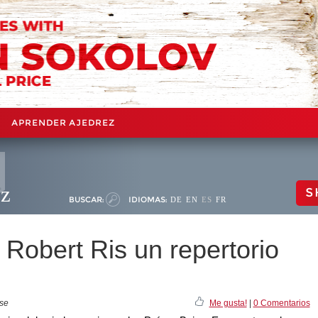
APRENDER AJEDREZ
ez
S
BUSCAR:
IDIOMAS:
DE
EN
ES
FR
 Robert Ris un repertorio
ase
Me gusta!
|
0 Comentarios