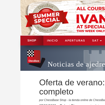
INICIO
APERTURAS
SAT
SHOP
Noticias de ajedr
Oferta de verano:
completo
por ChessBase Shop - la tienda online de ChessB