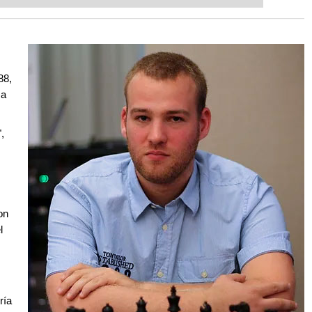
88,
 a
,
on
l
ría