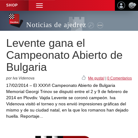
SHOP
TOGGLE
NAVIGATION
Noticias de ajedrez
Levente gana el
Campeonato Abierto de
Bulgaria
por Iva Videnova
Me gusta!
|
0 Comentarios
17/02/2014 – El XXXVI Campeonato Abierto de Bulgaria
Memorial Georgi Trinov se disputó entre el 2 y 9 de febrero de
2014 en Plovdiv. Vajda Levente se coronó campeón. Iva
Videnova visitó el torneo y nos envió impresiones gráficas del
mismo y de su ciudad natal, en la que los romanos han dejado
huella. Reportaje...