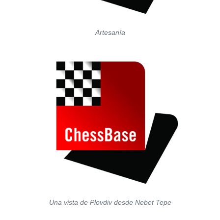
Artesanía
Una vista de Plovdiv desde Nebet Tepe