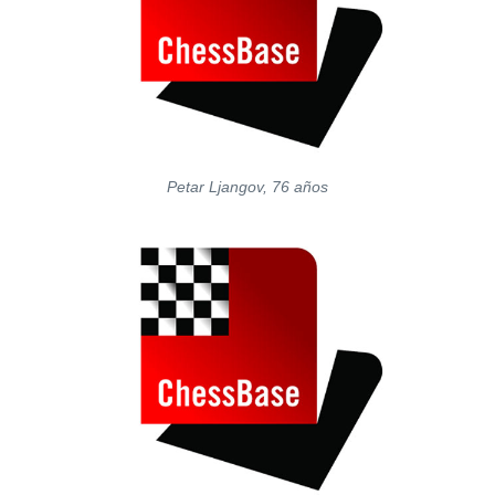
Petar Ljangov, 76 años