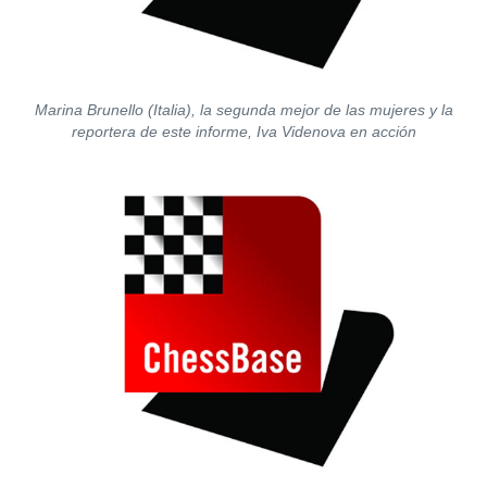
Marina Brunello (Italia), la segunda mejor de las mujeres y la
reportera de este informe, Iva Videnova en acción