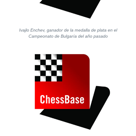
Ivajlo Enchev, ganador de la medalla de plata en el
Campeonato de Bulgaría del año pasado