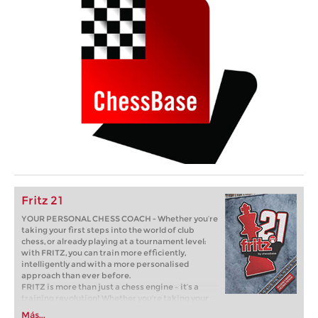
Fritz 21
YOUR PERSONAL CHESS COACH - Whether you’re
taking your first steps into the world of club
chess, or already playing at a tournament level:
with FRITZ, you can train more efficiently,
intelligently and with a more personalised
approach than ever before.
FRITZ is more than just a chess engine – it’s a
training revolution! Whether you’re taking your
first steps into the world of club chess, or already
Más...