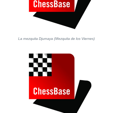
La mezquita Djumaya (Mezquita de los Viernes)