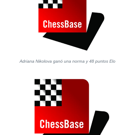
Adriana Nikolova ganó una norma y 48 puntos Elo