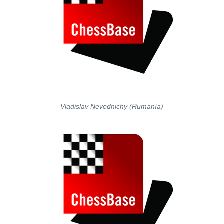
Vladislav Nevednichy (Rumanía)