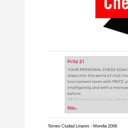
Fritz 21
YOUR PERSONAL CHESS COACH - 
steps into the world of club che
tournament level: with FRITZ, y
intelligently and with a more 
before.
FRITZ is more than just a chess 
Whether you’re taking your firs
Más...
or already playing at a tournam
more efficiently, intelligently
approach than ever before.
Torneo Ciudad Linares - Morelia 2006