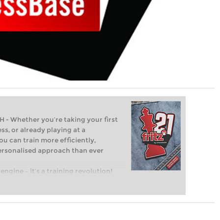
Whether you’re taking your first
ss, or already playing at a
ou can train more efficiently,
personalised approach than ever
engine – it’s a training revolution!
t steps into the world of club chess,
ent level: with FRITZ, you can train
 and with a more personalised