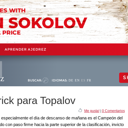
APRENDER AJEDREZ
ez
S
BUSCAR:
IDIOMAS:
DE
EN
ES
FR
rick para Topalov
Me gusta!
|
0 Comentarios
e especialmente el día de descanso de mañana es el Campeón del
con paso firme hacia la parte superior de la clasificación, invicto