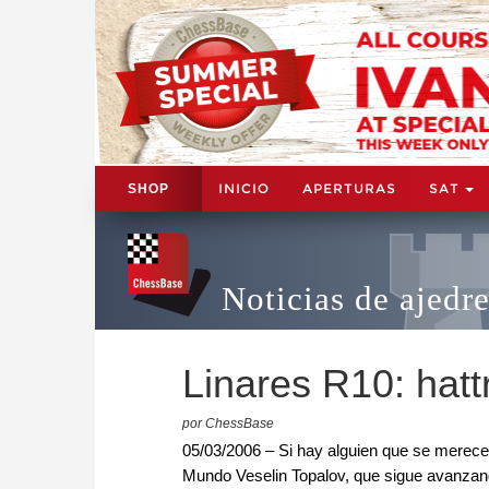
INICIO
APERTURAS
SAT
SHOP
Noticias de ajedr
Linares R10: hatt
por ChessBase
05/03/2006 – Si hay alguien que se merec
Mundo Veselin Topalov, que sigue avanzando 