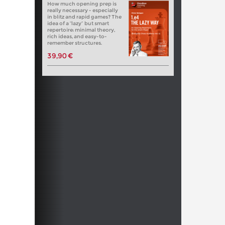
How much opening prep is
really necessary - especially
in blitz and rapid games? The
idea of a “lazy” but smart
repertoire: minimal theory,
rich ideas, and easy-to-
remember structures.
39,90 €