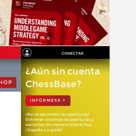
CONECTAR
¿Aún sin cuenta
ChessBase?
HOP
INFÓRMESE >
¡Así se aprenden las aperturas!
Entrenar sistemas de aperturas y
variantes de manera interactiva.
¡Jugada a jugada!