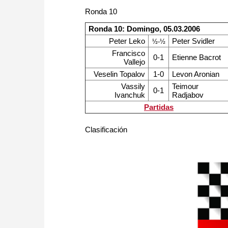
Ronda 10
Ronda 10: Domingo, 05.03.2006
Peter Leko
Peter Svidler
½-½
Francisco
0-1
Etienne Bacrot
Vallejo
Veselin Topalov
1-0
Levon Aronian
Vassily
Teimour
0-1
Ivanchuk
Radjabov
Partidas
Clasificación