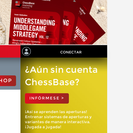
CONECTAR
¿Aún sin cuenta
ChessBase?
HOP
INFÓRMESE >
¡Así se aprenden las aperturas!
Entrenar sistemas de aperturas y
variantes de manera interactiva.
¡Jugada a jugada!