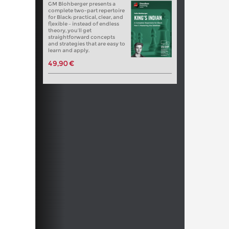
GM Blohberger presents a
complete two-part repertoire
for Black: practical, clear, and
flexible – instead of endless
theory, you’ll get
straightforward concepts
and strategies that are easy to
learn and apply.
49,90 €