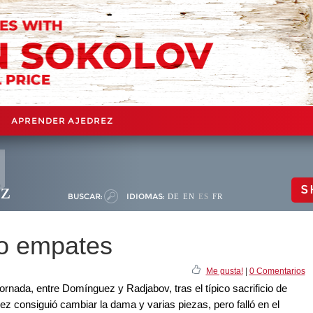
APRENDER AJEDREZ
ez
S
BUSCAR:
IDIOMAS:
DE
EN
ES
FR
ro empates
Me gusta!
|
0 Comentarios
jornada, entre Domínguez y Radjabov, tras el típico sacrificio de
ez consiguió cambiar la dama y varias piezas, pero falló en el