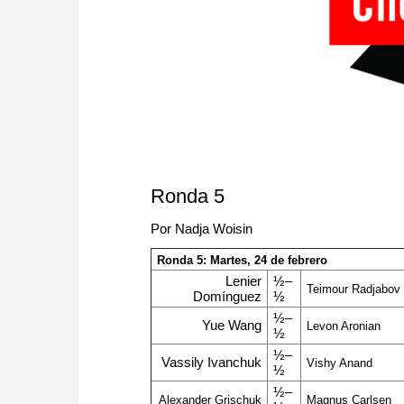
Ronda 5
Por Nadja Woisin
Ronda 5: Martes, 24 de febrero
Lenier
½–
Teimour Radjabov
Domínguez
½
½–
Yue Wang
Levon Aronian
½
½–
Vassily Ivanchuk
Vishy Anand
½
½–
Alexander Grischuk
Magnus Carlsen