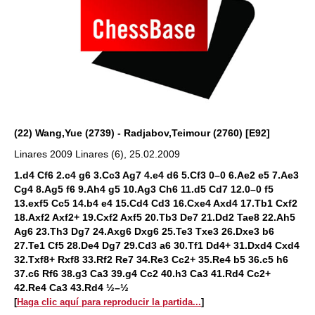
(22) Wang,Yue (2739) - Radjabov,Teimour (2760) [E92]
Linares 2009 Linares (6), 25.02.2009
1.d4 Cf6 2.c4 g6 3.Cc3 Ag7 4.e4 d6 5.Cf3 0–0 6.Ae2 e5 7.Ae3
Cg4 8.Ag5 f6 9.Ah4 g5 10.Ag3 Ch6 11.d5 Cd7 12.0–0 f5
13.exf5 Cc5 14.b4 e4 15.Cd4 Cd3 16.Cxe4 Axd4 17.Tb1 Cxf2
18.Axf2 Axf2+ 19.Cxf2 Axf5 20.Tb3 De7 21.Dd2 Tae8 22.Ah5
Ag6 23.Th3 Dg7 24.Axg6 Dxg6 25.Te3 Txe3 26.Dxe3 b6
27.Te1 Cf5 28.De4 Dg7 29.Cd3 a6 30.Tf1 Dd4+ 31.Dxd4 Cxd4
32.Txf8+ Rxf8 33.Rf2 Re7 34.Re3 Cc2+ 35.Re4 b5 36.c5 h6
37.c6 Rf6 38.g3 Ca3 39.g4 Cc2 40.h3 Ca3 41.Rd4 Cc2+
42.Re4 Ca3 43.Rd4 ½–½
[
Haga clic aquí para reproducir la partida...
]