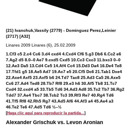
(21) Ivanchuk,Vassily (2779) - Dominguez Perez,Leinier
(2717) [A32]
Linares 2009 Linares (6), 25.02.2009
1.Cf3 c5 2.c4 Cc6 3.d4 cxd4 4.Cxd4 Cf6 5.g3 Db6 6.Cc2 e6
7.Ag2 d5 8.0–0 Ae7 9.cxd5 Cxd5 10.Cc3 Cxc3 11.bxc3 0–0
12.Ae3 Da5 13.Cd4 Ce5 14.Af4 Cc4 15.Dd3 Da4 16.De4 Te8
17.Tfd1 g5 18.Ae5 Ad7 19.Ac7 e5 20.Cf5 Dc6 21.Tab1 Dxe4
22.Axe4 Axf5 23.Axf5 b6 24.Td7 Tac8 25.Ad3 Ca5 26.Axe5
Cc6 27.Ad4 Ted8 28.Tb7 Rf8 29.e3 h6 30.Af5 Tb8 31.Tc7
Cxd4 32.cxd4 a5 33.Tb5 Td6 34.Ad3 Ad8 35.Tc2 Tb7 36.Rg2
Tdd7 37.Ae4 Tbc7 38.Tcb2 Tc3 39.Rf3 Re7 40.Rg4 Td6
41.Tf5 Rf8 42.Rh5 Rg7 43.Ad5 Af6 44.Af3 a4 45.Ae4 a3
46.Te2 Te6 47.Ad5 Td6 ½–½
[
Haga clic aquí para reproducir la partida...
]
Alexander Grischuk vs. Levon Aronian