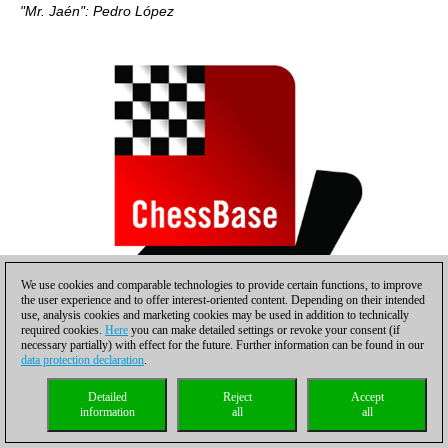
"Mr. Jaén": Pedro López
We use cookies and comparable technologies to provide certain functions, to improve
the user experience and to offer interest-oriented content. Depending on their intended
use, analysis cookies and marketing cookies may be used in addition to technically
required cookies.
Here
you can make detailed settings or revoke your consent (if
necessary partially) with effect for the future. Further information can be found in our
data protection declaration
.
Las "bellezas" jienenses en una entrevista con la Cadena SER
Detailed
Reject
Accept
information
all
all