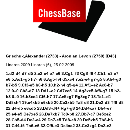
Grischuk,Alexander (2733) - Aronian,Levon (2750) [D43]
Linares 2009 Linares (6), 25.02.2009
1.d2-d4 d7-d5 2.c2-c4 c7-c6 3.Cg1–f3 Cg8-f6 4.Cb1–c3 e7-
e6 5.Ac1–g5 h7-h6 6.Ag5-h4 d5xc4 7.e2-e4 g7-g5 8.Ah4-g3
b7-b5 9.Cf3-e5 h6-h5 10.h2-h4 g5-g4 11.Af1–e2 Ac8-b7
12.0–0 Cb8-d7 13.Dd1–c2 Cd7xe5 14.Ag3xe5 Af8-g7 15.b2-
b3 0–0 16.b3xc4 Cf6-h7 17.Ae5xg7 Rg8xg7 18.Ta1–d1
Dd8xh4 19.c4xb5 c6xb5 20.Cc3xb5 Ta8-c8 21.Dc2-d3 Tf8-d8
22.d4-d5 e6xd5 23.Dd3-d4+ Rg7-g8 24.Dd4xa7 Dh4-e7
25.e4-e5 De7xe5 26.Da7xb7 Tc8-b8 27.Db7-c7 De5xe2
28.Cb5-d4 De2-c4 29.Dc7-e5 Td8-e8 30.De5xh5 Tb8-b6
31.Cd4-f5 Tb6-e6 32.Cf5-e3 Dc4xa2 33.Ce3xg4 Da2-e2