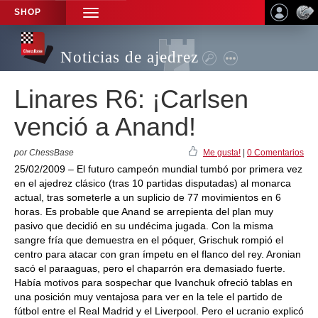
SHOP
TOGGLE
NAVIGATION
Noticias de ajedrez
Linares R6: ¡Carlsen
venció a Anand!
por ChessBase
Me gusta!
|
0 Comentarios
25/02/2009 – El futuro campeón mundial tumbó por primera vez
en el ajedrez clásico (tras 10 partidas disputadas) al monarca
actual, tras someterle a un suplicio de 77 movimientos en 6
horas. Es probable que Anand se arrepienta del plan muy
pasivo que decidió en su undécima jugada. Con la misma
sangre fría que demuestra en el póquer, Grischuk rompió el
centro para atacar con gran ímpetu en el flanco del rey. Aronian
sacó el paraaguas, pero el chaparrón era demasiado fuerte.
Había motivos para sospechar que Ivanchuk ofreció tablas en
una posición muy ventajosa para ver en la tele el partido de
fútbol entre el Real Madrid y el Liverpool. Pero el ucranio explicó