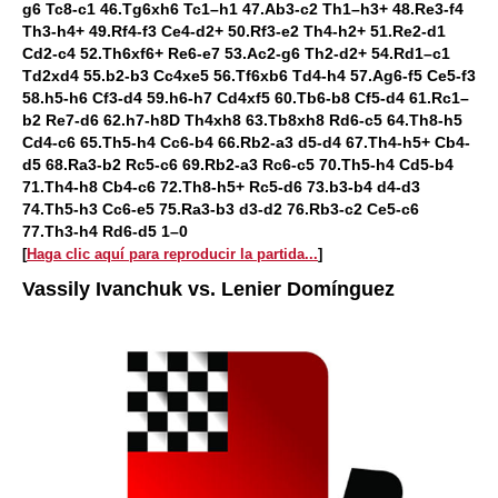
g6 Tc8-c1 46.Tg6xh6 Tc1–h1 47.Ab3-c2 Th1–h3+ 48.Re3-f4
Th3-h4+ 49.Rf4-f3 Ce4-d2+ 50.Rf3-e2 Th4-h2+ 51.Re2-d1
Cd2-c4 52.Th6xf6+ Re6-e7 53.Ac2-g6 Th2-d2+ 54.Rd1–c1
Td2xd4 55.b2-b3 Cc4xe5 56.Tf6xb6 Td4-h4 57.Ag6-f5 Ce5-f3
58.h5-h6 Cf3-d4 59.h6-h7 Cd4xf5 60.Tb6-b8 Cf5-d4 61.Rc1–
b2 Re7-d6 62.h7-h8D Th4xh8 63.Tb8xh8 Rd6-c5 64.Th8-h5
Cd4-c6 65.Th5-h4 Cc6-b4 66.Rb2-a3 d5-d4 67.Th4-h5+ Cb4-
d5 68.Ra3-b2 Rc5-c6 69.Rb2-a3 Rc6-c5 70.Th5-h4 Cd5-b4
71.Th4-h8 Cb4-c6 72.Th8-h5+ Rc5-d6 73.b3-b4 d4-d3
74.Th5-h3 Cc6-e5 75.Ra3-b3 d3-d2 76.Rb3-c2 Ce5-c6
77.Th3-h4 Rd6-d5 1–0
[
Haga clic aquí para reproducir la partida...
]
Vassily Ivanchuk vs. Lenier Domínguez