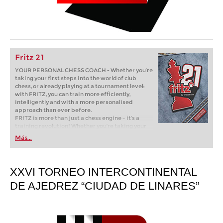
Fritz 21
YOUR PERSONAL CHESS COACH - Whether you’re
taking your first steps into the world of club
chess, or already playing at a tournament level:
with FRITZ, you can train more efficiently,
intelligently and with a more personalised
approach than ever before.
FRITZ is more than just a chess engine – it’s a
training revolution! Whether you’re taking your
first steps into the world of club chess, or already
Más...
playing at a tournament level: with FRITZ, you can
train more efficiently, intelligently and with a
more personalised approach than ever before.
XXVI TORNEO INTERCONTINENTAL
DE AJEDREZ “CIUDAD DE LINARES”