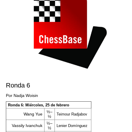
Ronda 6
Por Nadja Woisin
Ronda 6: Miércoles, 25 de febrero
½–
Wang Yue
Teimour Radjabov
½
½–
Vassily Ivanchuk
Lenier Domínguez
½