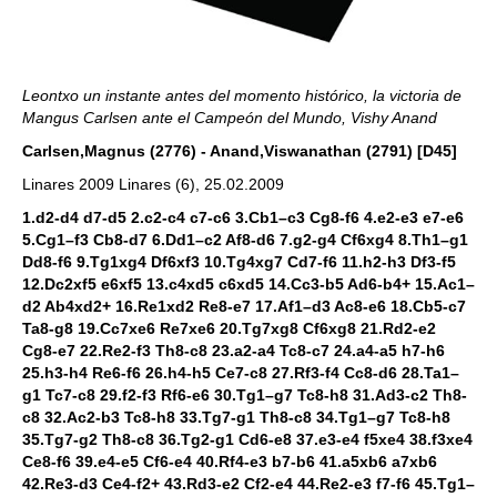
Leontxo un instante antes del momento histórico, la victoria de
Mangus Carlsen ante el Campeón del Mundo, Vishy Anand
Carlsen,Magnus (2776) - Anand,Viswanathan (2791) [D45]
Linares 2009 Linares (6), 25.02.2009
1.d2-d4 d7-d5 2.c2-c4 c7-c6 3.Cb1–c3 Cg8-f6 4.e2-e3 e7-e6
5.Cg1–f3 Cb8-d7 6.Dd1–c2 Af8-d6 7.g2-g4 Cf6xg4 8.Th1–g1
Dd8-f6 9.Tg1xg4 Df6xf3 10.Tg4xg7 Cd7-f6 11.h2-h3 Df3-f5
12.Dc2xf5 e6xf5 13.c4xd5 c6xd5 14.Cc3-b5 Ad6-b4+ 15.Ac1–
d2 Ab4xd2+ 16.Re1xd2 Re8-e7 17.Af1–d3 Ac8-e6 18.Cb5-c7
Ta8-g8 19.Cc7xe6 Re7xe6 20.Tg7xg8 Cf6xg8 21.Rd2-e2
Cg8-e7 22.Re2-f3 Th8-c8 23.a2-a4 Tc8-c7 24.a4-a5 h7-h6
25.h3-h4 Re6-f6 26.h4-h5 Ce7-c8 27.Rf3-f4 Cc8-d6 28.Ta1–
g1 Tc7-c8 29.f2-f3 Rf6-e6 30.Tg1–g7 Tc8-h8 31.Ad3-c2 Th8-
c8 32.Ac2-b3 Tc8-h8 33.Tg7-g1 Th8-c8 34.Tg1–g7 Tc8-h8
35.Tg7-g2 Th8-c8 36.Tg2-g1 Cd6-e8 37.e3-e4 f5xe4 38.f3xe4
Ce8-f6 39.e4-e5 Cf6-e4 40.Rf4-e3 b7-b6 41.a5xb6 a7xb6
42.Re3-d3 Ce4-f2+ 43.Rd3-e2 Cf2-e4 44.Re2-e3 f7-f6 45.Tg1–