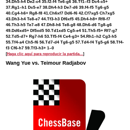
34.Dh5-h4 De2-c4 35.f2-f4 Te6-g6 36.Tf1–f3 Dc4-c5+
37.Rg1–h1 Dc5-e7 38.Dh4-h3 De7-d6 39.f4-f5 Tg6-g5
40.Cg4-h6+ Rg8-f8 41.Ch6xf7 Dd6-f6 42.Cf7xg5 Ch7xg5
43.Dh3-h4 Te8-e7 44.Tf3-h3 Df6xf5 45.Dh4-h8+ Rf8-f7
46.Th3-h5 Te7-e8 47.Dh8-h6 Te8-g8 48.Dh6-d6 Tg8-g6
49.Dd6xd5+ Df5xd5 50.Td1xd5 Cg5-e4 51.Th5-f5+ Rf7-g7
52.Td5-d7+ Rg7-h6 53.Tf5-f4 Ce4-g3+ 54.Rh1–h2 Cg3-h5
55.Tf4-a4 Ch5-f6 56.Td7-d4 Tg6-g5 57.Td4-f4 Tg5-g6 58.Tf4-
f3 Cf6-h7 59.Tf3-h3+ 1–0
[
Haga clic aquí para reproducir la partida...
]
Wang Yue vs. Teimour Radjabov