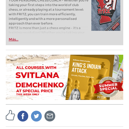
YOUR PERSONAL CHESS COACH - Whether you’re
taking your first steps into the world of club
chess, or already playing at a tournament level:
with FRITZ, you can train more efficiently,
intelligently and with a more personalised
approach than ever before.
FRITZ is more than just a chess engine – it’s a
training revolution! Whether you’re taking your
first steps into the world of club chess, or already
Más...
playing at a tournament level: with FRITZ, you can
train more efficiently, intelligently and with a
more personalised approach than ever before.