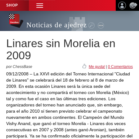
SHOP
TOGGLE
NAVIGATION
Noticias de ajedrez
Linares sin Morelia en
2009
por ChessBase
Me gusta!
|
0 Comentarios
09/12/2008 – La XXVI edición del Torneo Internacional "Ciudad
de Linares" se celebrará del 18 de febrero al 8 de marzo de
2009. En esta ocasión Linares será la única sede del
acontecimiento y no compartirá el torneo con Morelia (México)
tal y como fue el caso en las últimas tres ediciones. Los
organizadores del torneo han anunciado que, sin embargo,
para el año 2010 sí tienen previsto celebrar el campeonato
nuevamente en ambos continentes. El Campeón del Mundo
Vishy Anand, que ganó el torneo Morelia - Linares dos veces
consecutivas en 2007 y 2008 (antes ganó Aronian), también
participará. Ya se ha confirmado oficialmente la participación del