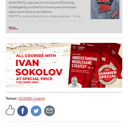
with FRITZ, you can train more efficiently,
intelligently and with a more personalised
approach than ever before.
FRITZ is more than just a chess engine – it’s a
training revolution! Whether you’re taking your
first steps into the world of club chess, or already
Más...
playing at a tournament level: with FRITZ, you can
train more efficiently, intelligently and with a
more personalised approach than ever before.
Temas:
02/2009: Linares