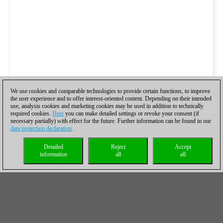
We use cookies and comparable technologies to provide certain functions, to improve
the user experience and to offer interest-oriented content. Depending on their intended
use, analysis cookies and marketing cookies may be used in addition to technically
required cookies.
Here
you can make detailed settings or revoke your consent (if
necessary partially) with effect for the future. Further information can be found in our
data protection declaration
.
Detailed
Reject
Accept
information
all
all