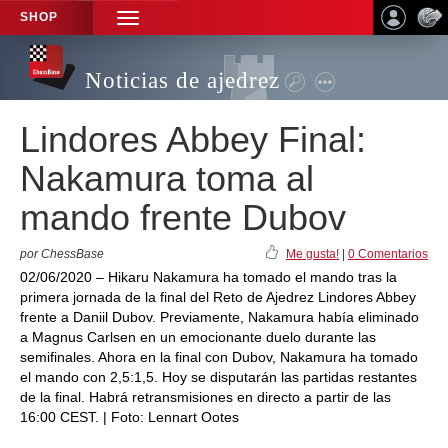
SHOP
TOGGLE
NAVIGATION
Noticias de ajedrez
Lindores Abbey Final:
Nakamura toma al
mando frente Dubov
por ChessBase
Me gusta!
|
0 Comentarios
02/06/2020 – Hikaru Nakamura ha tomado el mando tras la
primera jornada de la final del Reto de Ajedrez Lindores Abbey
frente a Daniil Dubov. Previamente, Nakamura había eliminado
a Magnus Carlsen en un emocionante duelo durante las
semifinales. Ahora en la final con Dubov, Nakamura ha tomado
el mando con 2,5:1,5. Hoy se disputarán las partidas restantes
de la final. Habrá retransmisiones en directo a partir de las
16:00 CEST. | Foto: Lennart Ootes