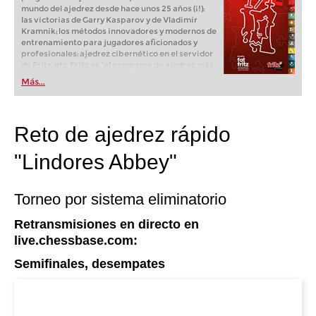
mundo del ajedrez desde hace unos 25 años (¡!):
las victorias de Garry Kasparov y de Vladimir
Kramnik; los métodos innovadores y modernos de
entrenamiento para jugadores aficionados y
profesionales; ajedrez cibernético en el servidor
de Fritz, etc. Fritz es “el programa de ajedrez más
popular de Alemania” (Der Spiegel) y ofrece todo
Más...
lo que necesita el ajedrecista. La novedad más
espectacular: Fritz 17 incluye el módulo basado
en una red neuronal de inteligencia artificial, "Fat
Fritz".
Reto de ajedrez rápido
"Lindores Abbey"
Torneo por sistema eliminatorio
Retransmisiones en directo en
live.chessbase.com:
Semifinales, desempates