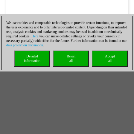
We use cookies and comparable technologies to provide certain functions, to improve
the user experience and to offer interest-oriented content. Depending on their intended
use, analysis cookies and marketing cookies may be used in addition to technically
required cookies.
Here
you can make detailed settings or revoke your consent (if
necessary partially) with effect for the future. Further information can be found in our
data protection declaration
.
Detailed
Reject
Accept
information
all
all