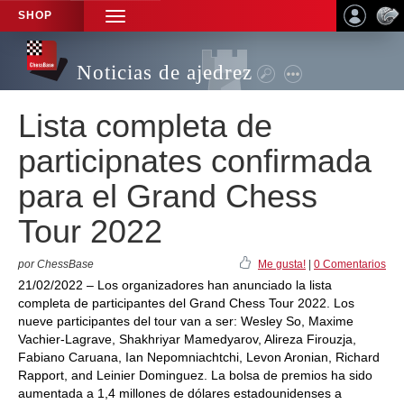
SHOP
TOGGLE
NAVIGATION
Noticias de ajedrez
Lista completa de
participnates confirmada
para el Grand Chess
Tour 2022
por ChessBase
Me gusta!
|
0 Comentarios
21/02/2022 – Los organizadores han anunciado la lista
completa de participantes del Grand Chess Tour 2022. Los
nueve participantes del tour van a ser: Wesley So, Maxime
Vachier-Lagrave, Shakhriyar Mamedyarov, Alireza Firouzja,
Fabiano Caruana, Ian Nepomniachtchi, Levon Aronian, Richard
Rapport, and Leinier Dominguez. La bolsa de premios ha sido
aumentada a 1,4 millones de dólares estadounidenses a