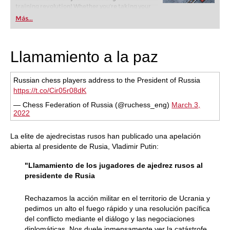
training revolution! Whether you’re taking your
first steps into the world of club chess, or already
Más...
playing at a tournament level: with FRITZ, you can
train more efficiently, intelligently and with a
more personalised approach than ever before.
Llamamiento a la paz
Russian chess players address to the President of Russia
https://t.co/Cir05r08dK
— Chess Federation of Russia (@ruchess_eng)
March 3,
2022
La elite de ajedrecistas rusos han publicado una apelación
abierta al presidente de Rusia, Vladimir Putin:
"Llamamiento de los jugadores de ajedrez rusos al
presidente de Rusia
Rechazamos la acción militar en el territorio de Ucrania y
pedimos un alto el fuego rápido y una resolución pacífica
del conflicto mediante el diálogo y las negociaciones
diplomáticas. Nos duele inmensamente ver la catástrofe