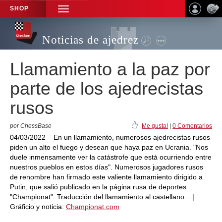
SHOP
TOGGLE
NAVIGATION
Noticias de ajedrez
Llamamiento a la paz por
parte de los ajedrecistas
rusos
por ChessBase
Me gusta!
|
0 Comentarios
04/03/2022 – En un llamamiento, numerosos ajedrecistas rusos
piden un alto el fuego y desean que haya paz en Ucrania. "Nos
duele inmensamente ver la catástrofe que está ocurriendo entre
nuestros pueblos en estos días". Numerosos jugadores rusos
de renombre han firmado este valiente llamamiento dirigido a
Putin, que salió publicado en la página rusa de deportes
"Championat". Traducción del llamamiento al castellano... |
Gráficio y noticia:
Championat.com