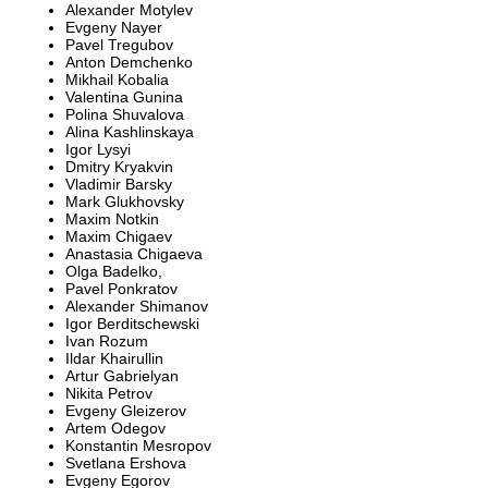
Alexander Motylev
Evgeny Nayer
Pavel Tregubov
Anton Demchenko
Mikhail Kobalia
Valentina Gunina
Polina Shuvalova
Alina Kashlinskaya
Igor Lysyi
Dmitry Kryakvin
Vladimir Barsky
Mark Glukhovsky
Maxim Notkin
Maxim Chigaev
Anastasia Chigaeva
Olga Badelko,
Pavel Ponkratov
Alexander Shimanov
Igor Berditschewski
Ivan Rozum
Ildar Khairullin
Artur Gabrielyan
Nikita Petrov
Evgeny Gleizerov
Artem Odegov
Konstantin Mesropov
Svetlana Ershova
Evgeny Egorov