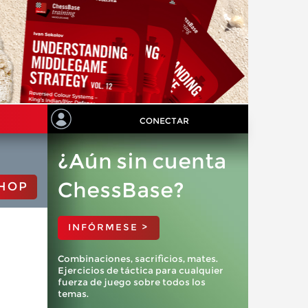
CONECTAR
¿Aún sin cuenta
ChessBase?
HOP
INFÓRMESE >
Combinaciones, sacrificios, mates.
Ejercicios de táctica para cualquier
fuerza de juego sobre todos los
temas.