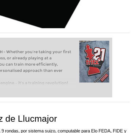
Whether you’re taking your first
ss, or already playing at a
ou can train more efficiently,
personalised approach than ever
engine – it’s a training revolution!
t steps into the world of club chess,
ent level: with FRITZ, you can train
 and with a more personalised
ez de Llucmajor
o a 9 rondas, por sistema suizo, computable para Elo FEDA, FIDE y