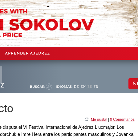
APRENDER AJEDREZ
ez
S
BUSCAR:
IDIOMAS:
DE
EN
ES
FR
cto
Me gusta!
|
0 Comentarios
 disputa el VI Festival Internacional de Ajedrez Llucmajor. Los
orchuk e Imre Hera entre los participantes masculinos y Jovanka