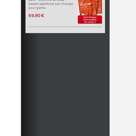
based repertoire can change
your game.
69,90 €