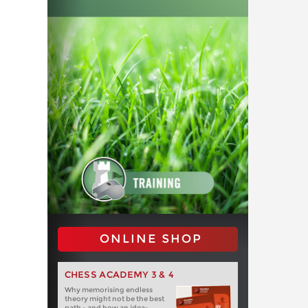
ONLINE SHOP
CHESS ACADEMY 3 & 4
Why memorising endless
theory might not be the best
path - and how an idea-