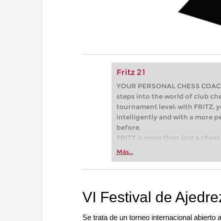
Fritz 21
YOUR PERSONAL CHESS COACH - 
steps into the world of club che
tournament level: with FRITZ, y
intelligently and with a more 
before.
FRITZ is more than just a chess 
Whether you’re taking your firs
Más...
or already playing at a tournam
more efficiently, intelligently
approach than ever before.
VI Festival de Ajedr
Se trata de un torneo internacional abiert