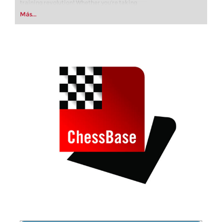
training revolution! Whether you’re taking
your first steps into the world of club chess, or
Más...
already playing at a tournament level: with
FRITZ, you can train more efficiently,
intelligently and with a more personalised
approach than ever before.