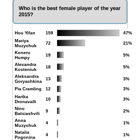
Who is the best female player of the year
2015?
Hou Yifan
159
47%
Mariya
72
21%
Muzychuk
Koneru
19
5%
Humpy
Alexandra
18
5%
Kosteniuk
Aleksandra
13
3%
Goryachkina
Pia Cramling
12
3%
Harika
10
3%
Dronavalli
Nino
9
2%
Batsiashvili
Anna
4
1%
Muzychuk
Natalia
4
1%
Pogonina