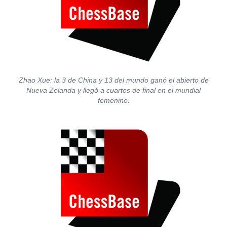
Zhao Xue: la 3 de China y 13 del mundo ganó el abierto de
Nueva Zelanda y llegó a cuartos de final en el mundial
femenino.