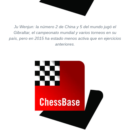
Ju Wenjun: la número 2 de China y 5 del mundo jugó el
Gibraltar, el campeonato mundial y varios torneos en su
país, pero en 2015 ha estado menos activa que en ejercicios
anteriores.