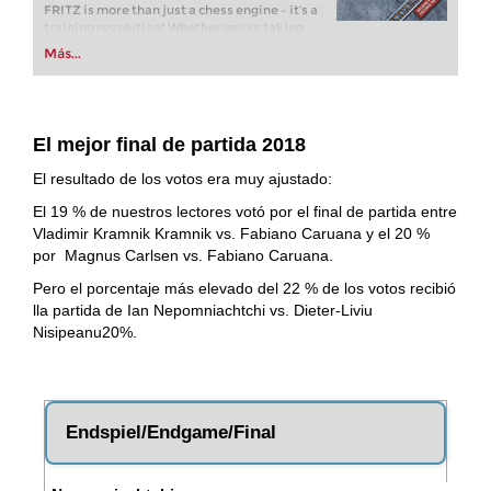
FRITZ is more than just a chess engine – it’s a
training revolution! Whether you’re taking
your first steps into the world of club chess, or
Más...
already playing at a tournament level: with
FRITZ, you can train more efficiently,
intelligently and with a more personalised
approach than ever before.
El mejor final de partida 2018
El resultado de los votos era muy ajustado:
El 19 % de nuestros lectores votó por el final de partida entre
Vladimir Kramnik Kramnik vs. Fabiano Caruana y el 20 %
por Magnus Carlsen vs. Fabiano Caruana.
Pero el porcentaje más elevado del 22 % de los votos recibió
lla partida de Ian Nepomniachtchi vs. Dieter-Liviu
Nisipeanu20%.
Endspiel/Endgame/Final