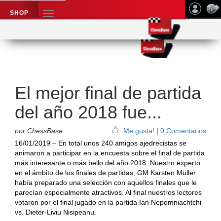
SHOP
TOGGLE
NAVIGATION
Application name
Noticias de ajedrez
El mejor final de partida
del año 2018 fue...
por ChessBase
Me gusta!
|
0 Comentarios
16/01/2019 – En total unos 240 amigos ajedrecistas se
animaron a participar en la encuesta sobre el final de partida
más interesante o más bello del año 2018. Nuestro experto
en el ámbito de los finales de partidas, GM Karsten Müller
había preparado una selección con aquellos finales que le
parecían especialmente atractivos. Al final nuestros lectores
votaron por el final jugado en la partida Ian Nepomniachtchi
vs. Dieter-Liviu Nisipeanu.