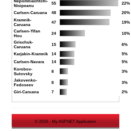
Nepomniachtchi-
55
22%
Nisipeanu
Carlsen-Caruana
48
20%
Kramnik-
47
19%
Caruana
Carlsen-Yifan
24
10%
Hou
Grischuk-
15
6%
Caruana
Karjakin-Kramnik
14
5%
Carlsen-Navara
14
5%
Korobov-
8
3%
Sutovsky
Jakovenko-
8
3%
Fedoseev
Giri-Caruana
7
2%
© 2026 - My ASP.NET Application