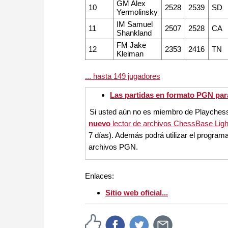
GM Alex
10
2528
2539
SD
Yermolinsky
IM Samuel
11
2507
2528
CA
Shankland
FM Jake
12
2353
2416
TN
Kleiman
... hasta 149 jugadores
Las partidas en formato PGN par
Si usted aún no es miembro de Playche
nuevo
lector de archivos ChessBase Ligh
7 días). Además podrá utilizar el programa 
archivos PGN.
Enlaces:
Sitio web oficial...