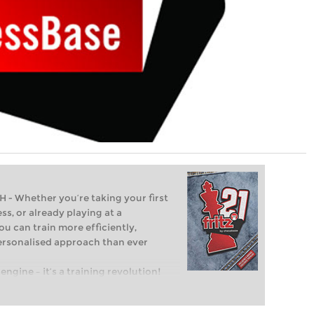
Whether you’re taking your first
ss, or already playing at a
ou can train more efficiently,
personalised approach than ever
engine – it’s a training revolution!
t steps into the world of club chess,
ent level: with FRITZ, you can train