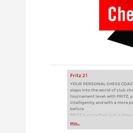
Fritz 21
YOUR PERSONAL CHESS COACH - 
steps into the world of club che
tournament level: with FRITZ, y
intelligently and with a more 
before.
FRITZ is more than just a chess 
Whether you’re taking your firs
Más...
or already playing at a tournam