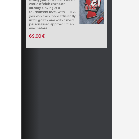
world of club chess, or
already playing at a
tournament level: with FRITZ,
you can train more efficiently,
intelligently and with a more
personalised approach than
ever before.
69,90 €