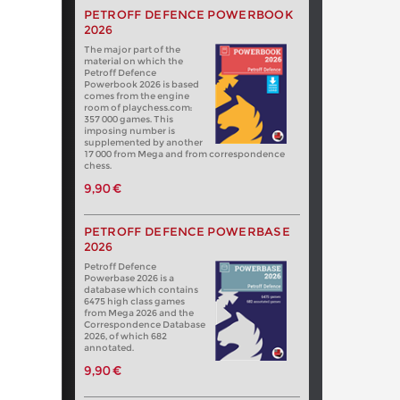
PETROFF DEFENCE POWERBOOK
2026
The major part of the
material on which the
Petroff Defence
Powerbook 2026 is based
comes from the engine
room of playchess.com:
357 000 games. This
imposing number is
supplemented by another
17 000 from Mega and from correspondence
chess.
9,90 €
PETROFF DEFENCE POWERBASE
2026
Petroff Defence
Powerbase 2026 is a
database which contains
6475 high class games
from Mega 2026 and the
Correspondence Database
2026, of which 682
annotated.
9,90 €