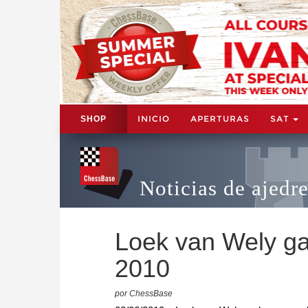
INICIO
APERTURAS
SAT
SHOP
Noticias de ajedr
Loek van Wely ga
2010
por ChessBase