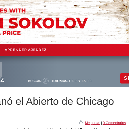
APRENDER AJEDREZ
ez
S
BUSCAR:
IDIOMAS:
DE
EN
ES
FR
nó el Abierto de Chicago
Me gusta!
|
0 Comentarios