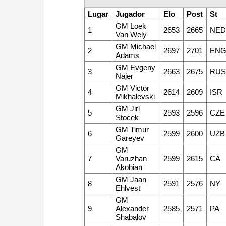
Lugar
Jugador
Elo
Post
St
GM Loek
1
2653
2665
NE
Van Wely
GM Michael
2
2697
2701
EN
Adams
GM Evgeny
3
2663
2675
RU
Najer
GM Victor
4
2614
2609
ISR
Mikhalevski
GM Jiri
5
2593
2596
CZE
Stocek
GM Timur
6
2599
2600
UZB
Gareyev
GM
7
Varuzhan
2599
2615
CA
Akobian
GM Jaan
8
2591
2576
NY
Ehlvest
GM
9
Alexander
2585
2571
PA
Shabalov