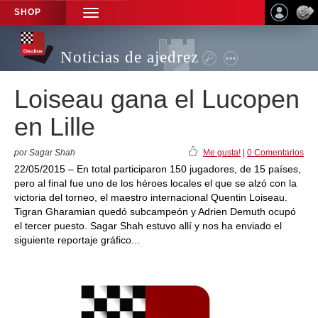
SHOP
TOGGLE
NAVIGATION
Noticias de ajedrez
Loiseau gana el Lucopen
en Lille
por Sagar Shah
Me gusta!
|
0 Comentarios
22/05/2015 – En total participaron 150 jugadores, de 15 países,
pero al final fue uno de los héroes locales el que se alzó con la
victoria del torneo, el maestro internacional Quentin Loiseau.
Tigran Gharamian quedó subcampeón y Adrien Demuth ocupó
el tercer puesto. Sagar Shah estuvo allí y nos ha enviado el
siguiente reportaje gráfico...