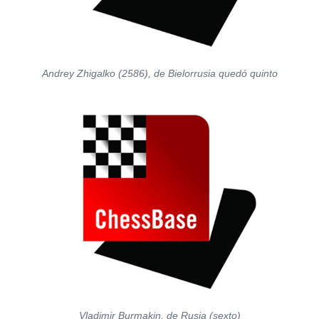
Andrey Zhigalko (2586), de Bielorrusia quedó quinto
Vladimir Burmakin, de Rusia (sexto)