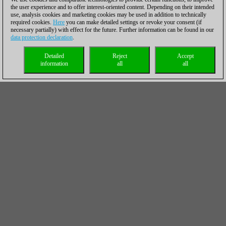
the user experience and to offer interest-oriented content. Depending on their intended
use, analysis cookies and marketing cookies may be used in addition to technically
required cookies.
Here
you can make detailed settings or revoke your consent (if
necessary partially) with effect for the future. Further information can be found in our
data protection declaration
.
Detailed
Reject
Accept
information
all
all