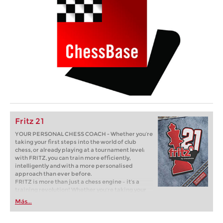
Fritz 21
YOUR PERSONAL CHESS COACH - Whether you’re
taking your first steps into the world of club
chess, or already playing at a tournament level:
with FRITZ, you can train more efficiently,
intelligently and with a more personalised
approach than ever before.
FRITZ is more than just a chess engine – it’s a
training revolution! Whether you’re taking your
first steps into the world of club chess, or already
Más...
playing at a tournament level: with FRITZ, you can
train more efficiently, intelligently and with a
more personalised approach than ever before.