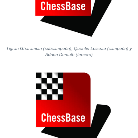
Tigran Gharamian (subcampeón), Quentin Loiseau (campeón) y
Adrien Demuth (tercero)