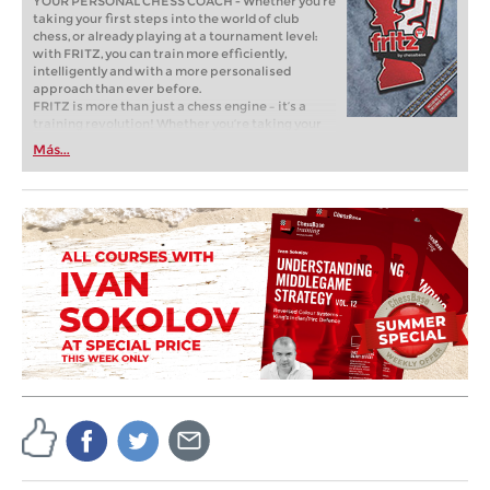
YOUR PERSONAL CHESS COACH - Whether you’re
taking your first steps into the world of club
chess, or already playing at a tournament level:
with FRITZ, you can train more efficiently,
intelligently and with a more personalised
approach than ever before.
FRITZ is more than just a chess engine – it’s a
training revolution! Whether you’re taking your
first steps into the world of club chess, or already
Más...
playing at a tournament level: with FRITZ, you can
train more efficiently, intelligently and with a
more personalised approach than ever before.