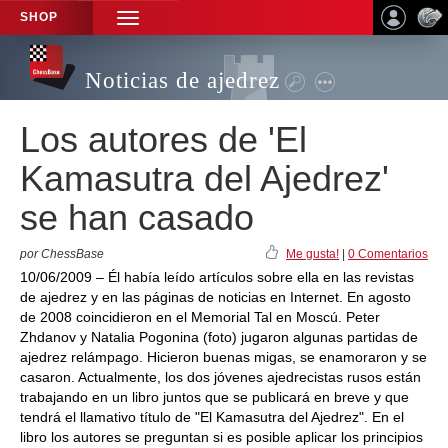
SHOP
TOGGLE
NAVIGATION
Noticias de ajedrez
Los autores de 'El
Kamasutra del Ajedrez'
se han casado
por ChessBase
Me gusta!
|
0 Comentarios
10/06/2009 – Él había leído artículos sobre ella en las revistas
de ajedrez y en las páginas de noticias en Internet. En agosto
de 2008 coincidieron en el Memorial Tal en Moscú. Peter
Zhdanov y Natalia Pogonina (foto) jugaron algunas partidas de
ajedrez relámpago. Hicieron buenas migas, se enamoraron y se
casaron. Actualmente, los dos jóvenes ajedrecistas rusos están
trabajando en un libro juntos que se publicará en breve y que
tendrá el llamativo título de "El Kamasutra del Ajedrez". En el
libro los autores se preguntan si es posible aplicar los principios