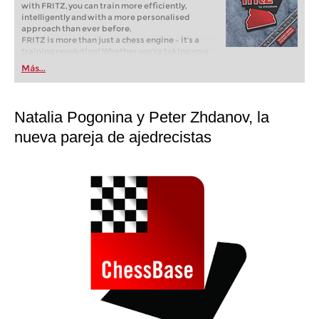
with FRITZ, you can train more efficiently,
intelligently and with a more personalised
approach than ever before.
FRITZ is more than just a chess engine – it’s a
training revolution! Whether you’re taking your
first steps into the world of club chess, or already
Más...
playing at a tournament level: with FRITZ, you can
train more efficiently, intelligently and with a
more personalised approach than ever before.
Natalia Pogonina y Peter Zhdanov, la
nueva pareja de ajedrecistas