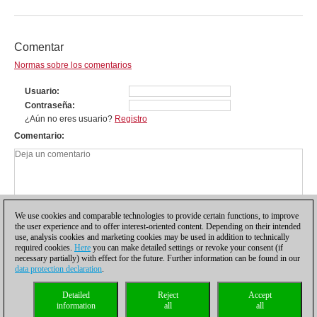
Comentar
Normas sobre los comentarios
Usuario
Contraseña
¿Aún no eres usuario?
Registro
Comentario
We use cookies and comparable technologies to provide certain functions, to improve
the user experience and to offer interest-oriented content. Depending on their intended
use, analysis cookies and marketing cookies may be used in addition to technically
required cookies.
Here
you can make detailed settings or revoke your consent (if
necessary partially) with effect for the future. Further information can be found in our
data protection declaration
.
Política de privacidad
|
Pie de imprenta
|
Para contactar
|
Cookies Management
|
Detailed
Reject
Accept
Licencias
|
Compliance Hotline
|
Inicio
information
all
all
© 2017 ChessBase GmbH | Osterbekstraße 90a | 22083 Hamburgo | Alemania