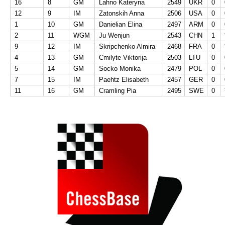
16
8
GM
Lahno Kateryna
2549
UKR
0
12
9
IM
Zatonskih Anna
2506
USA
0
1
10
GM
Danielian Elina
2497
ARM
0
2
11
WGM
Ju Wenjun
2543
CHN
1
9
12
IM
Skripchenko Almira
2468
FRA
0
4
13
GM
Cmilyte Viktorija
2503
LTU
0
5
14
GM
Socko Monika
2479
POL
0
7
15
IM
Paehtz Elisabeth
2457
GER
0
11
16
GM
Cramling Pia
2495
SWE
0