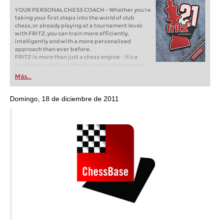
YOUR PERSONAL CHESS COACH - Whether you’re
taking your first steps into the world of club
chess, or already playing at a tournament level:
with FRITZ, you can train more efficiently,
intelligently and with a more personalised
approach than ever before.
FRITZ is more than just a chess engine – it’s a
training revolution! Whether you’re taking your
first steps into the world of club chess, or already
Más...
playing at a tournament level: with FRITZ, you can
train more efficiently, intelligently and with a
more personalised approach than ever before.
Domingo, 18 de diciembre de 2011