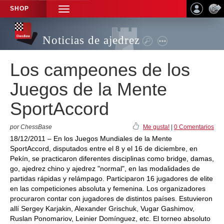
SHOP
TOGGLE
NAVIGATION
Noticias de ajedrez
Los campeones de los
Juegos de la Mente
SportAccord
por ChessBase
Me gusta!
|
0 Comentarios
18/12/2011 – En los Juegos Mundiales de la Mente
SportAccord, disputados entre el 8 y el 16 de diciembre, en
Pekín, se practicaron diferentes disciplinas como bridge, damas,
go, ajedrez chino y ajedrez "normal", en las modalidades de
partidas rápidas y relámpago. Participaron 16 jugadores de elite
en las competiciones absoluta y femenina. Los organizadores
procuraron contar con jugadores de distintos países. Estuvieron
allí Sergey Karjakin, Alexander Grischuk, Vugar Gashimov,
Ruslan Ponomariov, Leinier Domínguez, etc. El torneo absoluto