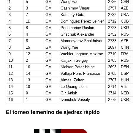
1
5
GM
Wang Hao
2736
CHN
2
3
GM
Gashimov Vugar
2757
AZE
3
7
GM
Kamsky Gata
2732
USA
4
11
GM
Dominguez Perez Leinier
2712
CUB
5
8
GM
Ponomariov Ruslan
2723
UKR
6
4
GM
Grischuk Alexander
2752
RUS
7
6
GM
Mamedyarov Shakhriyar
2733
AZE
8
15
GM
Wang Yue
2697
CHN
9
12
GM
Vachier-Lagrave Maxime
2710
FRA
10
2
GM
Karjakin Sergey
2763
RUS
11
16
GM
Nielsen Peter Heine
2693
DEN
12
14
GM
Vallejo Pons Francisco
2705
ESP
13
13
GM
Almasi Zoltan
2707
HUN
14
10
GM
Le Quang Liem
2714
VIE
15
9
GM
Giri Anish
2714
NED
16
1
GM
Ivanchuk Vassily
2775
UKR
El torneo femenino de ajedrez rápido