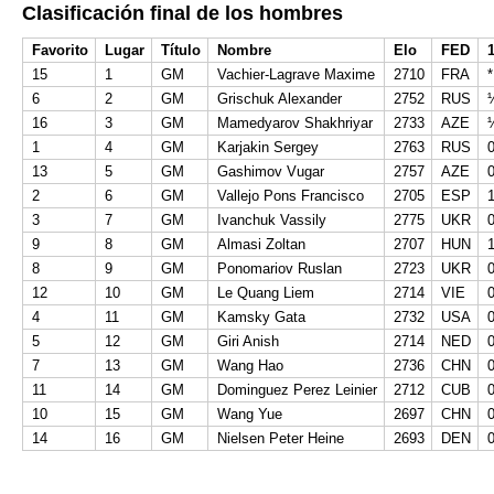
Clasificación final de los hombres
Favorito
Lugar
Título
Nombre
Elo
FED
15
1
GM
Vachier-Lagrave Maxime
2710
FRA
*
6
2
GM
Grischuk Alexander
2752
RUS
16
3
GM
Mamedyarov Shakhriyar
2733
AZE
1
4
GM
Karjakin Sergey
2763
RUS
13
5
GM
Gashimov Vugar
2757
AZE
2
6
GM
Vallejo Pons Francisco
2705
ESP
3
7
GM
Ivanchuk Vassily
2775
UKR
9
8
GM
Almasi Zoltan
2707
HUN
8
9
GM
Ponomariov Ruslan
2723
UKR
12
10
GM
Le Quang Liem
2714
VIE
4
11
GM
Kamsky Gata
2732
USA
5
12
GM
Giri Anish
2714
NED
7
13
GM
Wang Hao
2736
CHN
11
14
GM
Dominguez Perez Leinier
2712
CUB
10
15
GM
Wang Yue
2697
CHN
14
16
GM
Nielsen Peter Heine
2693
DEN