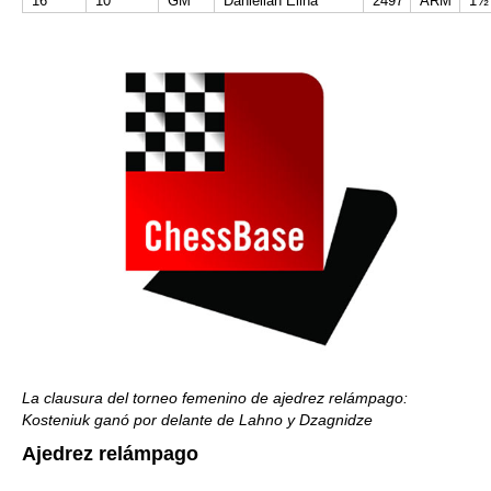
16
10
GM
Danielian Elina
2497
ARM
1½
La clausura del torneo femenino de ajedrez relámpago:
Kosteniuk ganó por delante de Lahno y Dzagnidze
Ajedrez relámpago