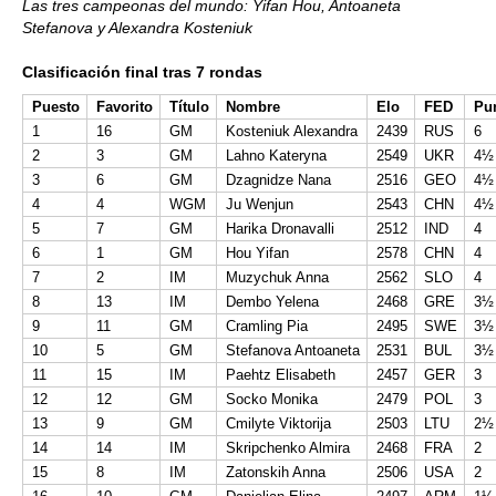
Las tres campeonas del mundo: Yifan Hou, Antoaneta
Stefanova y Alexandra Kosteniuk
Clasificación final tras 7 rondas
Puesto
Favorito
Título
Nombre
Elo
FED
Pu
1
16
GM
Kosteniuk Alexandra
2439
RUS
6
2
3
GM
Lahno Kateryna
2549
UKR
4½
3
6
GM
Dzagnidze Nana
2516
GEO
4½
4
4
WGM
Ju Wenjun
2543
CHN
4½
5
7
GM
Harika Dronavalli
2512
IND
4
6
1
GM
Hou Yifan
2578
CHN
4
7
2
IM
Muzychuk Anna
2562
SLO
4
8
13
IM
Dembo Yelena
2468
GRE
3½
9
11
GM
Cramling Pia
2495
SWE
3½
10
5
GM
Stefanova Antoaneta
2531
BUL
3½
11
15
IM
Paehtz Elisabeth
2457
GER
3
12
12
GM
Socko Monika
2479
POL
3
13
9
GM
Cmilyte Viktorija
2503
LTU
2½
14
14
IM
Skripchenko Almira
2468
FRA
2
15
8
IM
Zatonskih Anna
2506
USA
2