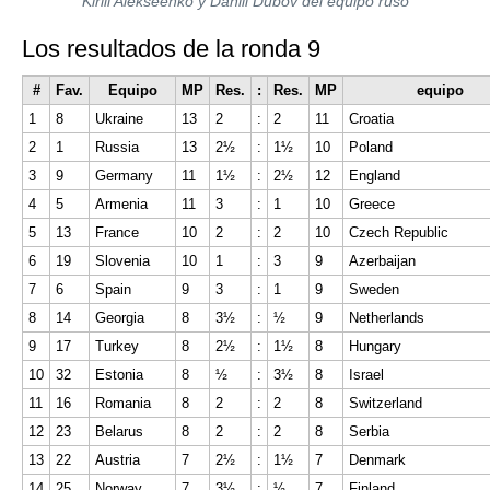
Kirill Alekseenko y Daniil Dubov del equipo ruso
Los resultados de la ronda 9
#
Fav.
Equipo
MP
Res.
:
Res.
MP
equipo
1
8
Ukraine
13
2
:
2
11
Croatia
2
1
Russia
13
2½
:
1½
10
Poland
3
9
Germany
11
1½
:
2½
12
England
4
5
Armenia
11
3
:
1
10
Greece
5
13
France
10
2
:
2
10
Czech Republic
6
19
Slovenia
10
1
:
3
9
Azerbaijan
7
6
Spain
9
3
:
1
9
Sweden
8
14
Georgia
8
3½
:
½
9
Netherlands
9
17
Turkey
8
2½
:
1½
8
Hungary
10
32
Estonia
8
½
:
3½
8
Israel
11
16
Romania
8
2
:
2
8
Switzerland
12
23
Belarus
8
2
:
2
8
Serbia
13
22
Austria
7
2½
:
1½
7
Denmark
14
25
Norway
7
3½
:
½
7
Finland