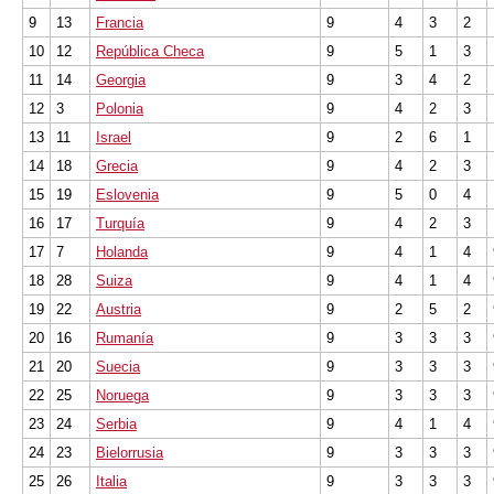
9
13
Francia
9
4
3
2
10
12
República Checa
9
5
1
3
11
14
Georgia
9
3
4
2
12
3
Polonia
9
4
2
3
13
11
Israel
9
2
6
1
14
18
Grecia
9
4
2
3
15
19
Eslovenia
9
5
0
4
16
17
Turquía
9
4
2
3
17
7
Holanda
9
4
1
4
18
28
Suiza
9
4
1
4
19
22
Austria
9
2
5
2
20
16
Rumanía
9
3
3
3
21
20
Suecia
9
3
3
3
22
25
Noruega
9
3
3
3
23
24
Serbia
9
4
1
4
24
23
Bielorrusia
9
3
3
3
25
26
Italia
9
3
3
3