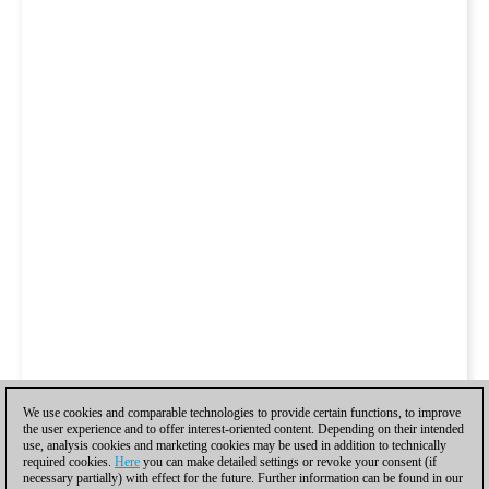
We use cookies and comparable technologies to provide certain functions, to improve
the user experience and to offer interest-oriented content. Depending on their intended
use, analysis cookies and marketing cookies may be used in addition to technically
required cookies.
Here
you can make detailed settings or revoke your consent (if
necessary partially) with effect for the future. Further information can be found in our