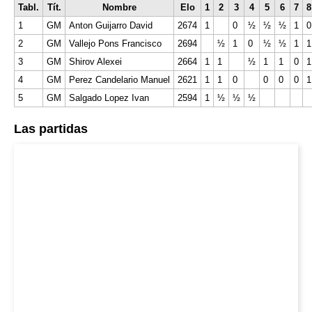
Tabl.
Tít.
Nombre
Elo
1
2
3
4
5
6
7
8
1
GM
Anton Guijarro David
2674
1
0
½
½
½
1
0
2
GM
Vallejo Pons Francisco
2694
½
1
0
½
½
1
1
3
GM
Shirov Alexei
2664
1
1
½
1
1
0
1
4
GM
Perez Candelario Manuel
2621
1
1
0
0
0
0
1
5
GM
Salgado Lopez Ivan
2594
1
½
½
½
Las partidas