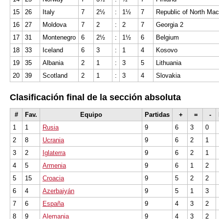
15
26
Italy
7
2½
:
1½
7
Republic of North Ma
16
27
Moldova
7
2
:
2
7
Georgia 2
17
31
Montenegro
6
2½
:
1½
6
Belgium
18
33
Iceland
6
3
:
1
4
Kosovo
19
35
Albania
2
1
:
3
5
Lithuania
20
39
Scotland
2
1
:
3
4
Slovakia
Clasificación final de la sección absoluta
#
Fav.
Equipo
Partidas
+
=
-
1
1
Rusia
9
6
3
0
2
8
Ucrania
9
6
2
1
3
2
Iglaterra
9
6
2
1
4
5
Armenia
9
6
1
2
5
15
Croacia
9
5
2
2
6
4
Azerbaiyán
9
5
1
3
7
6
España
9
4
3
2
8
9
Alemania
9
4
3
2