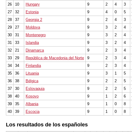
26
10
Hungary
9
2
4
3
27
32
Estonia
9
4
0
5
28
37
Georgia 2
9
2
4
3
29
27
Moldova
9
3
2
4
30
31
Montenegro
9
3
2
4
31
33
Islandia
9
3
2
4
32
21
Dinamarca
9
2
3
4
33
29
República de Macedonia del Norte
9
2
3
4
34
34
Finlandia
9
2
3
4
35
36
Lituania
9
3
1
5
36
38
Bélgica
9
2
2
5
37
30
Eslovaquia
9
2
2
5
38
40
Kosovo
9
1
2
6
39
35
Albania
9
1
0
8
40
39
Escocia
9
1
0
8
Los resultados de los españoles