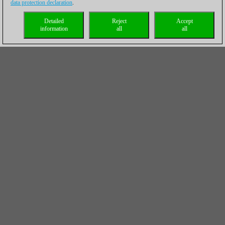
data protection declaration
.
Detailed
Reject
Accept
information
all
all