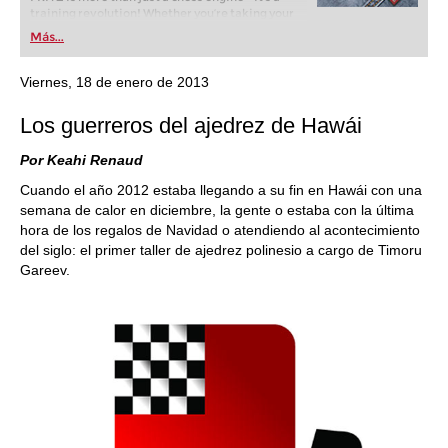
training revolution! Whether you’re taking your
first steps into the world of club chess, or already
Más...
playing at a tournament level: with FRITZ, you can
train more efficiently, intelligently and with a
more personalised approach than ever before.
Viernes, 18 de enero de 2013
Los guerreros del ajedrez de Hawái
Por Keahi Renaud
Cuando el año 2012 estaba llegando a su fin en Hawái con una
semana de calor en diciembre, la gente o estaba con la última
hora de los regalos de Navidad o atendiendo al acontecimiento
del siglo: el primer taller de ajedrez polinesio a cargo de Timoru
Gareev.