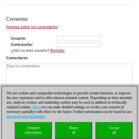
Comentar
Normas sobre los comentarios
Usuario
Contraseña
¿Aún no eres usuario?
Registro
Comentario
We use cookies and comparable technologies to provide certain functions, to improve
the user experience and to offer interest-oriented content. Depending on their intended
use, analysis cookies and marketing cookies may be used in addition to technically
required cookies.
Here
you can make detailed settings or revoke your consent (if
necessary partially) with effect for the future. Further information can be found in our
data protection declaration
.
Política de privacidad
|
Pie de imprenta
|
Para contactar
|
Cookies Management
|
Detailed
Reject
Accept
Licencias
|
Compliance Hotline
|
Inicio
information
all
all
© 2017 ChessBase GmbH | Osterbekstraße 90a | 22083 Hamburgo | Alemania