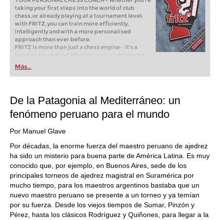
YOUR PERSONAL CHESS COACH - Whether you’re
taking your first steps into the world of club
chess, or already playing at a tournament level:
with FRITZ, you can train more efficiently,
intelligently and with a more personalised
approach than ever before.
FRITZ is more than just a chess engine – it’s a
training revolution! Whether you’re taking your
first steps into the world of club chess, or already
Más...
playing at a tournament level: with FRITZ, you can
train more efficiently, intelligently and with a
more personalised approach than ever before.
De la Patagonia al Mediterráneo: un
fenómeno peruano para el mundo
Por Manuel Glave
Por décadas, la enorme fuerza del maestro peruano de ajedrez
ha sido un misterio para buena parte de América Latina. Es muy
conocido que, por ejemplo, en Buenos Aires, sede de los
principales torneos de ajedrez magistral en Suramérica por
mucho tiempo, para los maestros argentinos bastaba que un
nuevo maestro peruano se presente a un torneo y ya temían
por su fuerza. Desde los viejos tiempos de Sumar, Pinzón y
Pérez, hasta los clásicos Rodríguez y Quiñones, para llegar a la