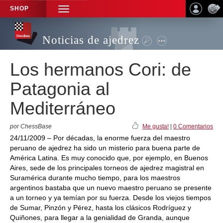
SHOP
TOGGLE
NAVIGATION
Noticias de ajedrez
Los hermanos Cori: de
Patagonia al
Mediterráneo
por ChessBase
Me gusta!
|
0 Comentarios
24/11/2009 – Por décadas, la enorme fuerza del maestro
peruano de ajedrez ha sido un misterio para buena parte de
América Latina. Es muy conocido que, por ejemplo, en Buenos
Aires, sede de los principales torneos de ajedrez magistral en
Suramérica durante mucho tiempo, para los maestros
argentinos bastaba que un nuevo maestro peruano se presente
a un torneo y ya temían por su fuerza. Desde los viejos tiempos
de Sumar, Pinzón y Pérez, hasta los clásicos Rodríguez y
Quiñones, para llegar a la genialidad de Granda, aunque