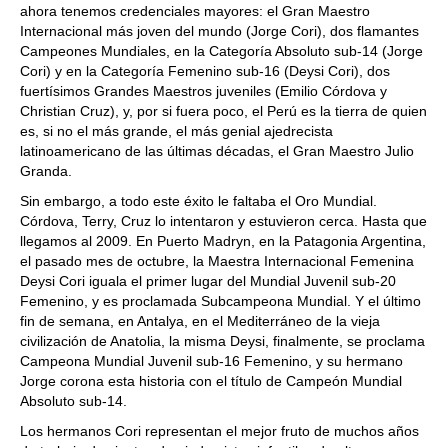
ahora tenemos credenciales mayores: el Gran Maestro
Internacional más joven del mundo (Jorge Cori), dos flamantes
Campeones Mundiales, en la Categoría Absoluto sub-14 (Jorge
Cori) y en la Categoría Femenino sub-16 (Deysi Cori), dos
fuertísimos Grandes Maestros juveniles (Emilio Córdova y
Christian Cruz), y, por si fuera poco, el Perú es la tierra de quien
es, si no el más grande, el más genial ajedrecista
latinoamericano de las últimas décadas, el Gran Maestro Julio
Granda.
Sin embargo, a todo este éxito le faltaba el Oro Mundial.
Córdova, Terry, Cruz lo intentaron y estuvieron cerca. Hasta que
llegamos al 2009. En Puerto Madryn, en la Patagonia Argentina,
el pasado mes de octubre, la Maestra Internacional Femenina
Deysi Cori iguala el primer lugar del Mundial Juvenil sub-20
Femenino, y es proclamada Subcampeona Mundial. Y el último
fin de semana, en Antalya, en el Mediterráneo de la vieja
civilización de Anatolia, la misma Deysi, finalmente, se proclama
Campeona Mundial Juvenil sub-16 Femenino, y su hermano
Jorge corona esta historia con el título de Campeón Mundial
Absoluto sub-14.
Los hermanos Cori representan el mejor fruto de muchos años