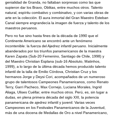
genialidad de Granda, no faltaban sorpresas como las que
supieron dar los Bravo, Oblitas, entre muchos otros. Talento
natural, espíritu combativo y combinativo, y con varias obras de
arte en la colección. El aura inmortal del Gran Maestro Esteban
Canal siempre engrandecía la imagen de fuerza y talento de los
maestros peruanos.
Pero no fue sino hasta fines de la década de 1990 que el
Continente Americano se encontró ante un fenómeno
incontenible: la fuerza del Ajedrez infantil peruano. Inicialmente
abanderados por los triunfos panamericanos de la maestra
Karen Zapata (Sub-20 Femenino, Santiago de Chile, 1998) y
del Maestro Christian Esplana (sub-16 Absoluto, Matinhos,
1999), a lo largo de la última década hemos producido talento
infantil de la talla de Emilio Córdova, Christian Cruz y los
hermanos Jorge y Deysi Cori, acompañados de un numeroso
grupo de talentosos Campeones Panamericanos, como Renato
Terry, Garri Pacheco, Max Cornejo, Luciana Morales, Ingrid
Aliaga, Ulises Cuéllar, entre muchos otros. Perú, es, sin lugar a
dudas, en plena primera década del siglo XXI, la potencia
panamericana de ajedrez infantil y juvenil. Varias veces
Campeones en los Festivales Panamericanos de la Juventud,
más de una docena de Medallas de Oro a nivel Panamericano,