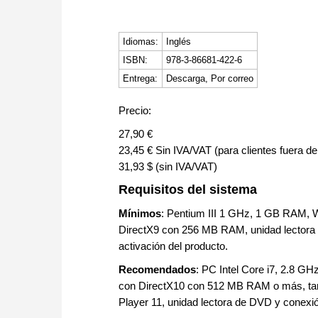
Idiomas:
Inglés
ISBN:
978-3-86681-422-6
Entrega:
Descarga, Por correo
Precio:
27,90 €
23,45 € Sin IVA/VAT (para clientes fuera d
31,93 $ (sin IVA/VAT)
Requisitos del sistema
Mínimos
: Pentium III 1 GHz, 1 GB RAM, W
DirectX9 con 256 MB RAM, unidad lectora 
activación del producto.
Recomendados
: PC Intel Core i7, 2.8 G
con DirectX10 con 512 MB RAM o más, tar
Player 11, unidad lectora de DVD y conexión