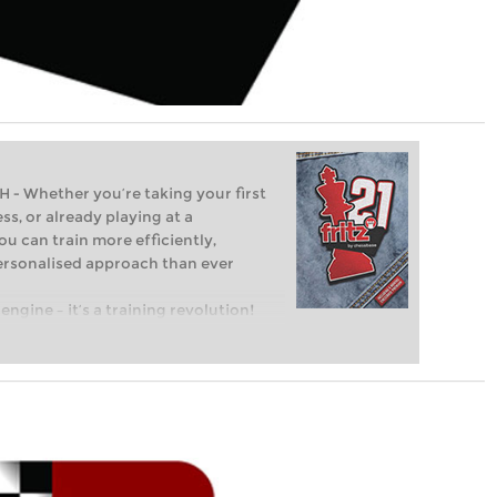
Whether you’re taking your first
ss, or already playing at a
ou can train more efficiently,
personalised approach than ever
engine – it’s a training revolution!
t steps into the world of club chess,
ent level: with FRITZ, you can train
 and with a more personalised