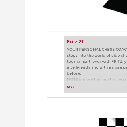
Fritz 21
YOUR PERSONAL CHESS COACH - 
steps into the world of club che
tournament level: with FRITZ, y
intelligently and with a more 
before.
FRITZ is more than just a chess 
Whether you’re taking your firs
Más...
or already playing at a tournam
more efficiently, intelligently
approach than ever before.