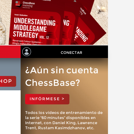
CONECTAR
¿Aún sin cuenta
ChessBase?
HOP
INFÓRMESE >
Todos los vídeos de entrenamiento de
la serie "60 minutes" disponibles en
Internet, con Daniel King, Lawrence
Trent, Rustam Kasimdzhanov, etc.