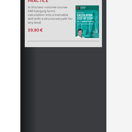
PRACTICE
In this two-volume course
GM Ganguly turns
calculation into a trainable
skill with a structured path for
any level.
39,90 €