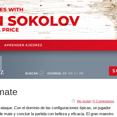
APRENDER AJEDREZ
ez
S
BUSCAR:
IDIOMAS:
DE
EN
ES
FR
mate
Me gusta!
|
0 Comentarios
ataque. Con el dominio de las configuraciones típicas, un jugador
 mate y concluir la partida con belleza y eficacia. El gran maestro