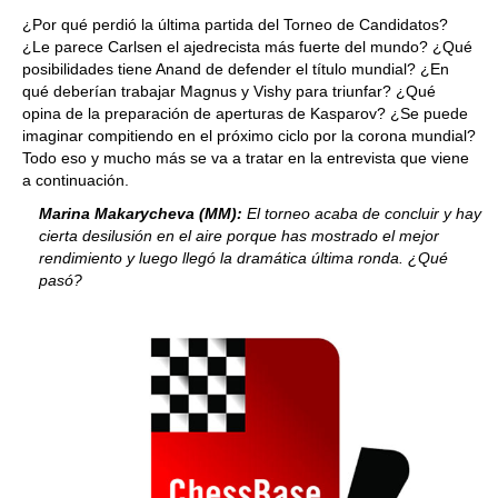
train more efficiently, intelligently and with a
more personalised approach than ever before.
¿Por qué perdió la última partida del Torneo de Candidatos?
¿Le parece Carlsen el ajedrecista más fuerte del mundo? ¿Qué
posibilidades tiene Anand de defender el título mundial? ¿En
qué deberían trabajar Magnus y Vishy para triunfar? ¿Qué
opina de la preparación de aperturas de Kasparov? ¿Se puede
imaginar compitiendo en el próximo ciclo por la corona mundial?
Todo eso y mucho más se va a tratar en la entrevista que viene
a continuación.
Marina Makarycheva (MM):
El torneo acaba de concluir y hay
cierta desilusión en el aire porque has mostrado el mejor
rendimiento y luego llegó la dramática última ronda. ¿Qué
pasó?