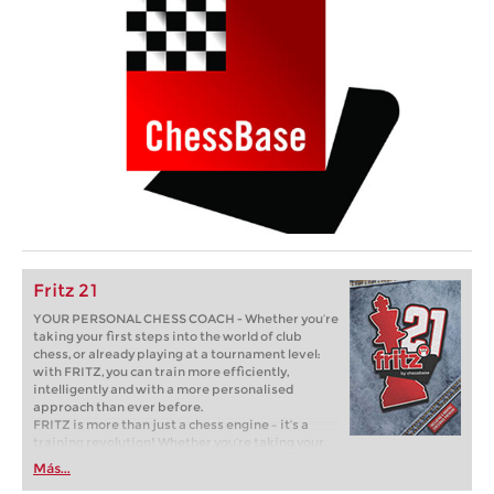
Fritz 21
YOUR PERSONAL CHESS COACH - Whether you’re
taking your first steps into the world of club
chess, or already playing at a tournament level:
with FRITZ, you can train more efficiently,
intelligently and with a more personalised
approach than ever before.
FRITZ is more than just a chess engine – it’s a
training revolution! Whether you’re taking your
first steps into the world of club chess, or already
Más...
playing at a tournament level: with FRITZ, you can