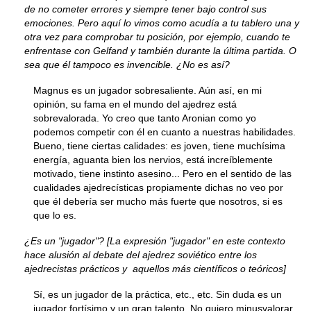
de no cometer errores y siempre tener bajo control sus
emociones. Pero aquí lo vimos como acudía a tu tablero una y
otra vez para comprobar tu posición, por ejemplo, cuando te
enfrentase con Gelfand y también durante la última partida. O
sea que él tampoco es invencible. ¿No es así?
Magnus es un jugador sobresaliente. Aún así, en mi
opinión, su fama en el mundo del ajedrez está
sobrevalorada. Yo creo que tanto Aronian como yo
podemos competir con él en cuanto a nuestras habilidades.
Bueno, tiene ciertas calidades: es joven, tiene muchísima
energía, aguanta bien los nervios, está increíblemente
motivado, tiene instinto asesino... Pero en el sentido de las
cualidades ajedrecísticas propiamente dichas no veo por
que él debería ser mucho más fuerte que nosotros, si es
que lo es.
¿Es un "jugador"? [La expresión "jugador" en este contexto
hace alusión al debate del ajedrez soviético entre los
ajedrecistas prácticos y aquellos más científicos o teóricos]
Sí, es un jugador de la práctica, etc., etc. Sin duda es un
jugador fortísimo y un gran talento. No quiero minusvalorar