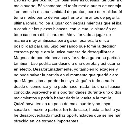
Eso es lo que ocurrió. Simplemente es cuestión de buena o
mala suerte. Básicamente, él tenía medio punto de ventaja.
Teníamos la misma cantidad de puntos, pero en realidad él
tenía medio punto de ventaja frente a mi antes de jugar la
última ronda. Yo iba a jugar con negras mientras que él iba
a conducir las piezas blancas, con lo cual la situación en
todo caso era difícil para mi. Me vi forzado a jugar de
manera muy ambiciosa para ganar, esa era la única
posibilidad para mi. Sigo pensando que tomé la decisión
correcta porque era la única manera de desequilibrar a
Magnus, de ponerlo nervioso y forzarle a ganar su partida
también. Eso podría conducirle a una derrota y así ocurrió
en efecto. Desafortunadamente, yo también lo exageré y
no pude salvar la partida en el momento que quedó claro
que Magnus iba a perder la suya. Jugué a todo o nada
desde el comienzo y no pude hacer nada. Es una situación
conocida. Aproveché mis oportunidades durante uno o dos
movimientos y podría haber dado la vuelta a la tortilla.
Quizá haya tenido un poco de mala suerte y no haya
sacado el máximo partido. En todo caso, hasta la fecha ya
he desaprovechado muchas oportunidades que se me han
ofrecido en los torneos importantes...