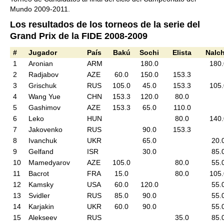
Mundo 2009-2011.
Los resultados de los torneos de la serie del
Grand Prix de la FIDE 2008-2009
#
Jugador
País
Bakú
Sochi
Elista
Nalch
1
Aronian
ARM
180.0
180.
2
Radjabov
AZE
60.0
150.0
153.3
3
Grischuk
RUS
105.0
45.0
153.3
105.
4
Wang Yue
CHN
153.3
120.0
80.0
5
Gashimov
AZE
153.3
65.0
110.0
6
Leko
HUN
80.0
140.
7
Jakovenko
RUS
90.0
153.3
8
Ivanchuk
UKR
65.0
20.
9
Gelfand
ISR
30.0
85.
10
Mamedyarov
AZE
105.0
80.0
55.
11
Bacrot
FRA
15.0
80.0
105.
12
Kamsky
USA
60.0
120.0
55.
13
Svidler
RUS
85.0
90.0
55.
14
Karjakin
UKR
60.0
90.0
55.
15
Alekseev
RUS
35.0
85.