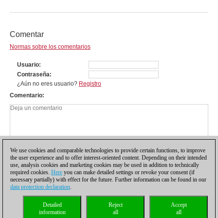
Comentar
Normas sobre los comentarios
Usuario
Contraseña
¿Aún no eres usuario?
Registro
Comentario
We use cookies and comparable technologies to provide certain functions, to improve
the user experience and to offer interest-oriented content. Depending on their intended
use, analysis cookies and marketing cookies may be used in addition to technically
required cookies.
Here
you can make detailed settings or revoke your consent (if
necessary partially) with effect for the future. Further information can be found in our
data protection declaration
.
Política de privacidad
|
Pie de imprenta
|
Para contactar
|
Cookies Management
|
Detailed
Reject
Accept
Licencias
|
Compliance Hotline
|
Inicio
information
all
all