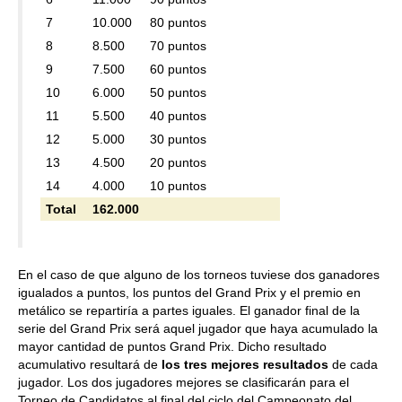
7
10.000
80 puntos
8
8.500
70 puntos
9
7.500
60 puntos
10
6.000
50 puntos
11
5.500
40 puntos
12
5.000
30 puntos
13
4.500
20 puntos
14
4.000
10 puntos
Total
162.000
En el caso de que alguno de los torneos tuviese dos ganadores
igualados a puntos, los puntos del Grand Prix y el premio en
metálico se repartiría a partes iguales. El ganador final de la
serie del Grand Prix será aquel jugador que haya acumulado la
mayor cantidad de puntos Grand Prix. Dicho resultado
acumulativo resultará de
los tres mejores resultados
de cada
jugador. Los dos jugadores mejores se clasificarán para el
Torneo de Candidatos al final del ciclo del Campeonato del