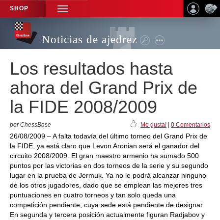
SHOP
TOGGLE
NAVIGATION
Noticias de ajedrez
Los resultados hasta
ahora del Grand Prix de
la FIDE 2008/2009
por ChessBase
Me gusta!
|
0 Comentarios
26/08/2009 – A falta todavía del último torneo del Grand Prix de
la FIDE, ya está claro que Levon Aronian será el ganador del
circuito 2008/2009. El gran maestro armenio ha sumado 500
puntos por las victorias en dos torneos de la serie y su segundo
lugar en la prueba de Jermuk. Ya no le podrá alcanzar ninguno
de los otros jugadores, dado que se emplean las mejores tres
puntuaciones en cuatro torneos y tan solo queda una
competición pendiente, cuya sede está pendiente de designar.
En segunda y tercera posición actualmente figuran Radjabov y