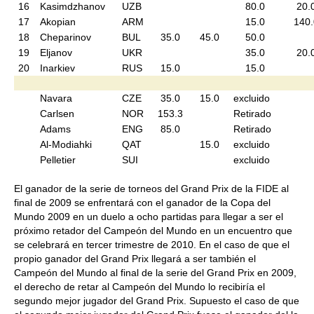
16
Kasimdzhanov
UZB
80.0
20.
17
Akopian
ARM
15.0
140.
18
Cheparinov
BUL
35.0
45.0
50.0
19
Eljanov
UKR
35.0
20.
20
Inarkiev
RUS
15.0
15.0
Navara
CZE
35.0
15.0
excluido
Carlsen
NOR
153.3
Retirado
Adams
ENG
85.0
Retirado
Al-Modiahki
QAT
15.0
excluido
Pelletier
SUI
excluido
El ganador de la serie de torneos del Grand Prix de la FIDE al
final de 2009 se enfrentará con el ganador de la Copa del
Mundo 2009 en un duelo a ocho partidas para llegar a ser el
próximo retador del Campeón del Mundo en un encuentro que
se celebrará en tercer trimestre de 2010. En el caso de que el
propio ganador del Grand Prix llegará a ser también el
Campeón del Mundo al final de la serie del Grand Prix en 2009,
el derecho de retar al Campeón del Mundo lo recibiría el
segundo mejor jugador del Grand Prix. Supuesto el caso de que