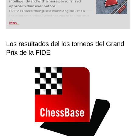
intelligently and with a more personalised
approach than ever before.
FRITZ is more than just a chess engine – it’s a
training revolution! Whether you’re taking your
first steps into the world of club chess, or already
Más...
playing at a tournament level: with FRITZ, you can
train more efficiently, intelligently and with a
more personalised approach than ever before.
Los resultados del los torneos del Grand
Prix de la FIDE