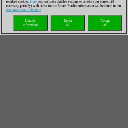
required cookies.
Here
you can make detailed settings or revoke your consent (if
necessary partially) with effect for the future. Further information can be found in our
data protection declaration
.
Detailed
Reject
Accept
information
all
all