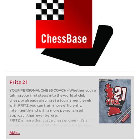
Fritz 21
YOUR PERSONAL CHESS COACH - Whether you’re
taking your first steps into the world of club
chess, or already playing at a tournament level:
with FRITZ, you can train more efficiently,
intelligently and with a more personalised
approach than ever before.
FRITZ is more than just a chess engine – it’s a
training revolution! Whether you’re taking your
first steps into the world of club chess, or already
Más...
playing at a tournament level: with FRITZ, you can