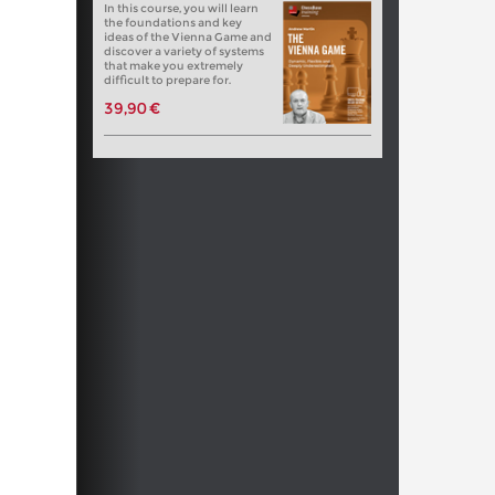
In this course, you will learn
the foundations and key
ideas of the Vienna Game and
discover a variety of systems
that make you extremely
difficult to prepare for.
39,90 €