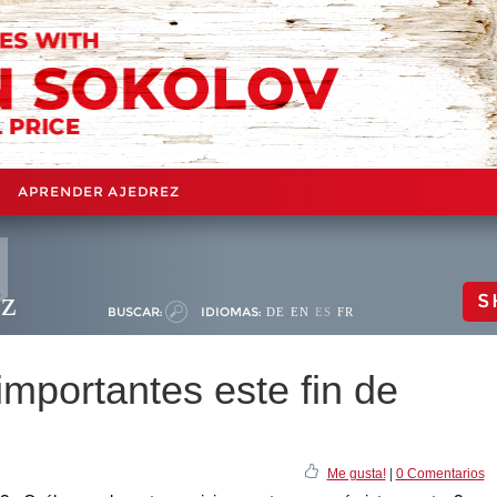
APRENDER AJEDREZ
ez
S
BUSCAR:
IDIOMAS:
DE
EN
ES
FR
mportantes este fin de
Me gusta!
|
0 Comentarios