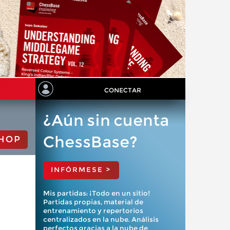
CONECTAR
¿Aún sin cuenta
ChessBase?
HOP
INFÓRMESE >
Mis partidas: ¡Todo en un sitio!
Partidas propias, material de
entrenamiento y repertorios
centralizados en la nube. Análisis
perfectos gracias a la nube de