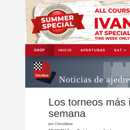
INICIO
APERTURAS
SAT
SHOP
Noticias de ajedr
Los torneos más i
semana
por ChessBase