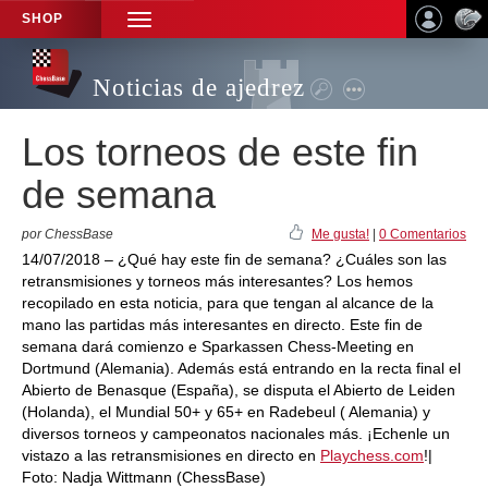
SHOP
TOGGLE
NAVIGATION
Noticias de ajedrez
Los torneos de este fin
de semana
por ChessBase
Me gusta!
|
0 Comentarios
14/07/2018 – ¿Qué hay este fin de semana? ¿Cuáles son las
retransmisiones y torneos más interesantes? Los hemos
recopilado en esta noticia, para que tengan al alcance de la
mano las partidas más interesantes en directo. Este fin de
semana dará comienzo e Sparkassen Chess-Meeting en
Dortmund (Alemania). Además está entrando en la recta final el
Abierto de Benasque (España), se disputa el Abierto de Leiden
(Holanda), el Mundial 50+ y 65+ en Radebeul ( Alemania) y
diversos torneos y campeonatos nacionales más. ¡Echenle un
vistazo a las retransmisiones en directo en
Playchess.com
!|
Foto: Nadja Wittmann (ChessBase)