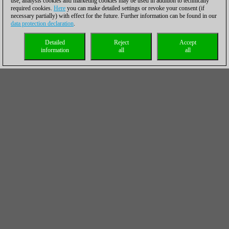
use, analysis cookies and marketing cookies may be used in addition to technically
required cookies.
Here
you can make detailed settings or revoke your consent (if
necessary partially) with effect for the future. Further information can be found in our
data protection declaration
.
Detailed
Reject
Accept
information
all
all