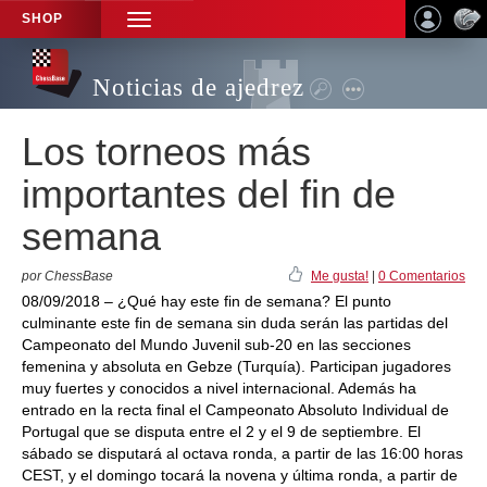
SHOP
TOGGLE
NAVIGATION
Noticias de ajedrez
Los torneos más
importantes del fin de
semana
por ChessBase
Me gusta!
|
0 Comentarios
08/09/2018 – ¿Qué hay este fin de semana? El punto
culminante este fin de semana sin duda serán las partidas del
Campeonato del Mundo Juvenil sub-20 en las secciones
femenina y absoluta en Gebze (Turquía). Participan jugadores
muy fuertes y conocidos a nivel internacional. Además ha
entrado en la recta final el Campeonato Absoluto Individual de
Portugal que se disputa entre el 2 y el 9 de septiembre. El
sábado se disputará al octava ronda, a partir de las 16:00 horas
CEST, y el domingo tocará la novena y última ronda, a partir de