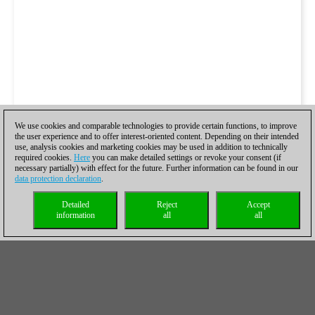
We use cookies and comparable technologies to provide certain functions, to improve
the user experience and to offer interest-oriented content. Depending on their intended
use, analysis cookies and marketing cookies may be used in addition to technically
required cookies.
Here
you can make detailed settings or revoke your consent (if
necessary partially) with effect for the future. Further information can be found in our
data protection declaration
.
Detailed
Reject
Accept
information
all
all