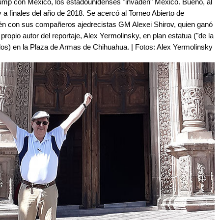
ump con México, los estadounidenses "invaden" México. Bueno, al
a finales del año de 2018. Se acercó al Torneo Abierto de
ién con sus compañeros ajedrecistas GM Alexei Shirov, quien ganó
 propio autor del reportaje, Alex Yermolinsky, en plan estatua ("de la
ados) en la Plaza de Armas de Chihuahua. | Fotos: Alex Yermolinsky