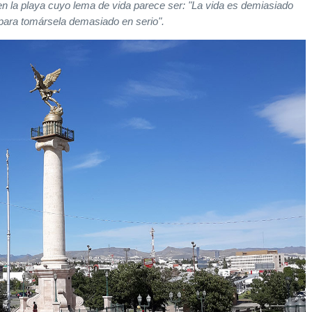
en la playa cuyo lema de vida parece ser: "La vida es demiasiado
para tomársela demasiado en serio".