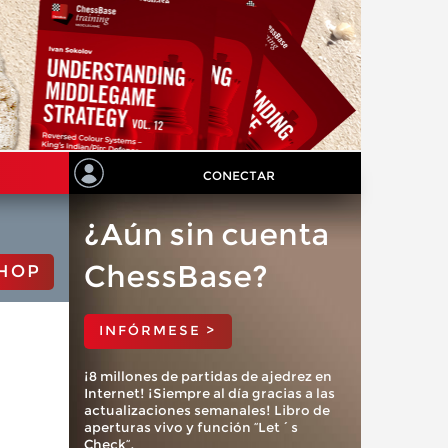
CONECTAR
¿Aún sin cuenta
ChessBase?
HOP
INFÓRMESE >
¡8 millones de partidas de ajedrez en
Internet! ¡Siempre al día gracias a las
actualizaciones semanales! Libro de
aperturas vivo y función “Let´s
Check”.