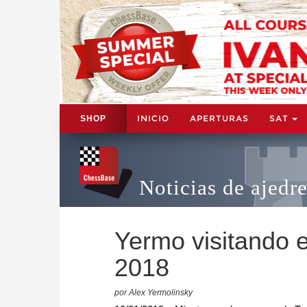
INICIO
APERTURAS
SAT
SHOP
Noticias de ajedr
Yermo visitando 
2018
por Alex Yermolinsky