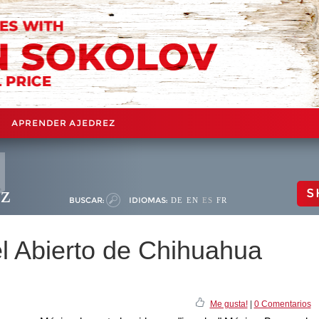
APRENDER AJEDREZ
ez
S
BUSCAR:
IDIOMAS:
DE
EN
ES
FR
el Abierto de Chihuahua
Me gusta!
|
0 Comentarios