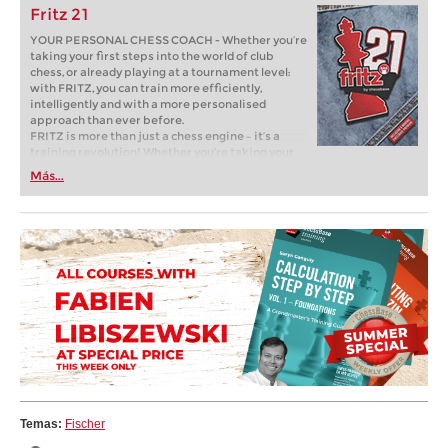
Fritz 21
YOUR PERSONAL CHESS COACH - Whether you’re
taking your first steps into the world of club
chess, or already playing at a tournament level:
with FRITZ, you can train more efficiently,
intelligently and with a more personalised
approach than ever before.
FRITZ is more than just a chess engine – it’s a
training revolution! Whether you’re taking your
first steps into the world of club chess, or already
Más...
playing at a tournament level: with FRITZ, you can
train more efficiently, intelligently and with a
more personalised approach than ever before.
Temas:
Fischer