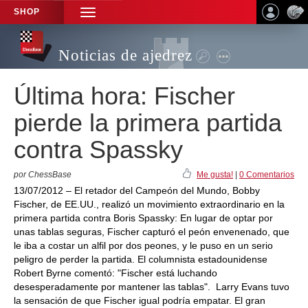
SHOP
TOGGLE
NAVIGATION
Noticias de ajedrez
Última hora: Fischer
pierde la primera partida
contra Spassky
por ChessBase
Me gusta!
|
0 Comentarios
13/07/2012 – El retador del Campeón del Mundo, Bobby
Fischer, de EE.UU., realizó un movimiento extraordinario en la
primera partida contra Boris Spassky: En lugar de optar por
unas tablas seguras, Fischer capturó el peón envenenado, que
le iba a costar un alfil por dos peones, y le puso en un serio
peligro de perder la partida. El columnista estadounidense
Robert Byrne comentó: "Fischer está luchando
desesperadamente por mantener las tablas". Larry Evans tuvo
la sensación de que Fischer igual podría empatar. El gran