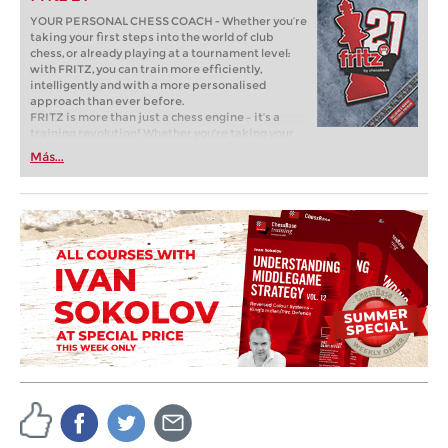
YOUR PERSONAL CHESS COACH - Whether you’re
taking your first steps into the world of club
chess, or already playing at a tournament level:
with FRITZ, you can train more efficiently,
intelligently and with a more personalised
approach than ever before.
FRITZ is more than just a chess engine – it’s a
training revolution! Whether you’re taking your
first steps into the world of club chess, or already
Más...
playing at a tournament level: with FRITZ, you can
train more efficiently, intelligently and with a
more personalised approach than ever before.