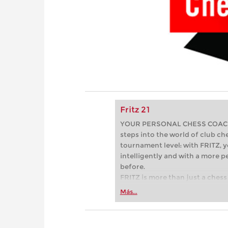
Fritz 21
YOUR PERSONAL CHESS COACH - 
steps into the world of club che
tournament level: with FRITZ, y
intelligently and with a more 
before.
FRITZ is more than just a chess 
Whether you’re taking your firs
Más...
or already playing at a tournam
more efficiently, intelligently
approach than ever before.