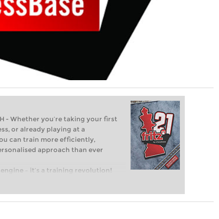
Whether you’re taking your first
ss, or already playing at a
ou can train more efficiently,
personalised approach than ever
engine – it’s a training revolution!
t steps into the world of club chess,
ent level: with FRITZ, you can train
 and with a more personalised