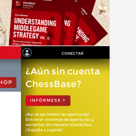
CONECTAR
¿Aún sin cuenta
ChessBase?
HOP
INFÓRMESE >
¡Así se aprenden las aperturas!
Entrenar sistemas de aperturas y
variantes de manera interactiva.
¡Jugada a jugada!