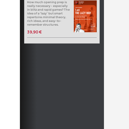
How much opening prep is
really necessary - especially
in blitz and rapid games? The
idea of a “lazy” but smart
repertoire: minimal theory,
rich ideas, and easy-to-
remember structures.
39,90 €