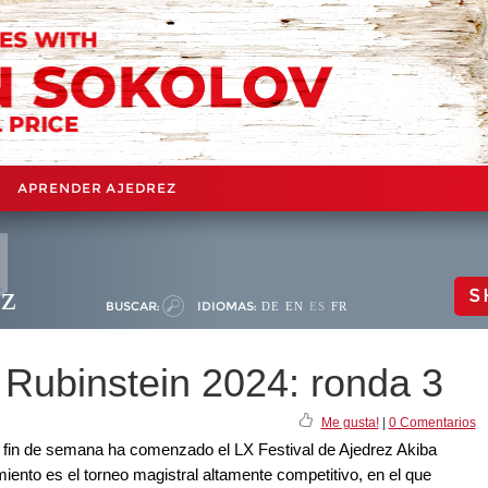
APRENDER AJEDREZ
ez
S
BUSCAR:
IDIOMAS:
DE
EN
ES
FR
 Rubinstein 2024: ronda 3
Me gusta!
|
0 Comentarios
l fin de semana ha comenzado el LX Festival de Ajedrez Akiba
imiento es el torneo magistral altamente competitivo, en el que