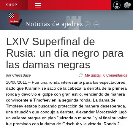
SHOP
TOGGLE
NAVIGATION
Noticias de ajedrez
LXIV Superfinal de
Rusia: un día negro para
las damas negras
por ChessBase
Me gusta!
|
0 Comentarios
10/08/2011 – Fue una ronda interesante para los espectadores
dado que Kramnik se sacó de la cabeza la derrota de la primera
ronda y devolvió el golpe con gran estilo, venciendo de manera
convincente a Timofeev en la segunda ronda. La dama de
Timofeev estaba buscando protección de manera desesperada,
una situación que condujo a derrota. Alexander Morozevich jugó
un valiente ataque en plan "¡victoria o muerte!" y al final su valor
fue premiado con la dama de Grischuk y la victoria. Ronda 2...