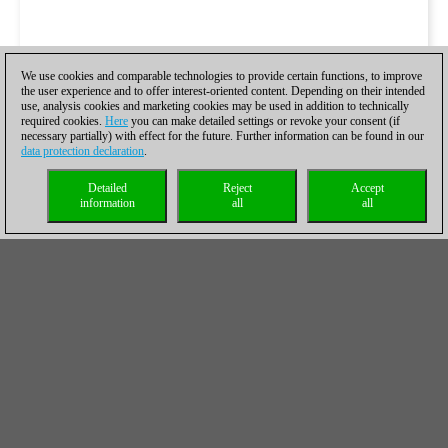
We use cookies and comparable technologies to provide certain functions, to improve
the user experience and to offer interest-oriented content. Depending on their intended
use, analysis cookies and marketing cookies may be used in addition to technically
required cookies.
Here
you can make detailed settings or revoke your consent (if
necessary partially) with effect for the future. Further information can be found in our
data protection declaration
.
Detailed
Reject
Accept
information
all
all