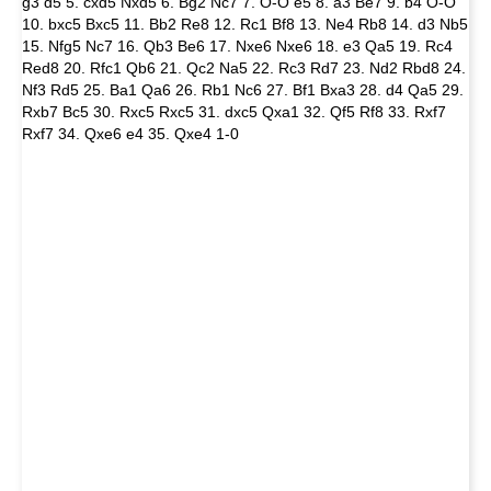
g3 d5 5. cxd5 Nxd5 6. Bg2 Nc7 7. O-O e5 8. a3 Be7 9. b4 O-O
10. bxc5 Bxc5 11. Bb2 Re8 12. Rc1 Bf8 13. Ne4 Rb8 14. d3 Nb5
15. Nfg5 Nc7 16. Qb3 Be6 17. Nxe6 Nxe6 18. e3 Qa5 19. Rc4
Red8 20. Rfc1 Qb6 21. Qc2 Na5 22. Rc3 Rd7 23. Nd2 Rbd8 24.
Nf3 Rd5 25. Ba1 Qa6 26. Rb1 Nc6 27. Bf1 Bxa3 28. d4 Qa5 29.
Rxb7 Bc5 30. Rxc5 Rxc5 31. dxc5 Qxa1 32. Qf5 Rf8 33. Rxf7
Rxf7 34. Qxe6 e4 35. Qxe4 1-0