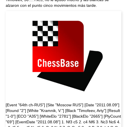
alzaron con el punto cinco movimientos más tarde.
[Event "64th ch-RUS"] [Site "Moscow RUS"] [Date "2011.08.09"]
[Round "2"] [White "Kramnik, V."] [Black "Timofeev, Arty"] [Result
"1-0"] [ECO "A35"] [WhiteElo "2781"] [BlackElo "2665"] [PlyCount
"69"] [EventDate "2011.08.08"] 1. Nf3 c5 2. c4 Nf6 3. Nc3 Nc6 4.