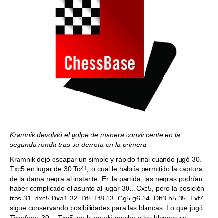
Kramnik devolvió el golpe de manera convincente en la
segunda ronda tras su derrota en la primera
Kramnik dejó escapar un simple y rápido final cuando jugó 30.
Txc5 en lugar de 30.Tc4!, lo cual le habría permitido la captura
de la dama negra al instante. En la partida, las negras podrían
haber complicado el asunto al jugar 30…Cxc5, pero la posición
tras 31. dxc5 Dxa1 32. Df5 Tf8 33. Cg5 g6 34. Dh3 h5 35. Txf7
sigue conservando posibilidades para las blancas. Lo que jugó
Timofeev, 30….Txc5, no le ayudó mucho y las blancas se