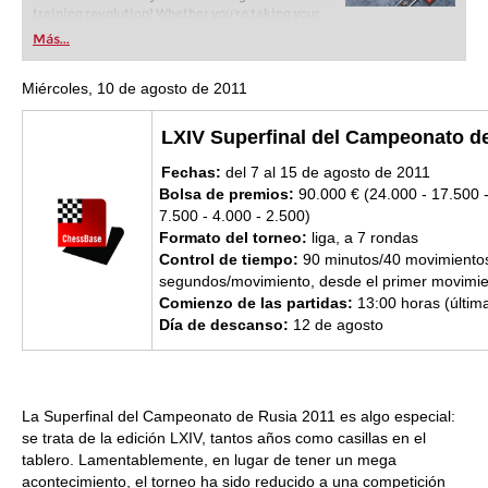
training revolution! Whether you’re taking your
first steps into the world of club chess, or already
Más...
playing at a tournament level: with FRITZ, you can
train more efficiently, intelligently and with a
more personalised approach than ever before.
Miércoles, 10 de agosto de 2011
LXIV Superfinal del Campeonato d
Fechas:
del 7 al 15 de agosto de 2011
Bolsa
de premios:
90.000 € (24.000 - 17.500 -
7.500 - 4.000 - 2.500)
Formato del torneo:
liga, a 7 rondas
Control de tiempo:
90 minutos/40 movimientos
segundos/movimiento,
desde
el primer movimie
Comienzo de las partidas:
13:00 horas
(
últim
Día de descanso:
12 de agosto
La Superfinal del Campeonato de Rusia 2011 es algo especial:
se trata de la edición LXIV, tantos años como casillas en el
tablero. Lamentablemente, en lugar de tener un mega
acontecimiento, el torneo ha sido reducido a una competición