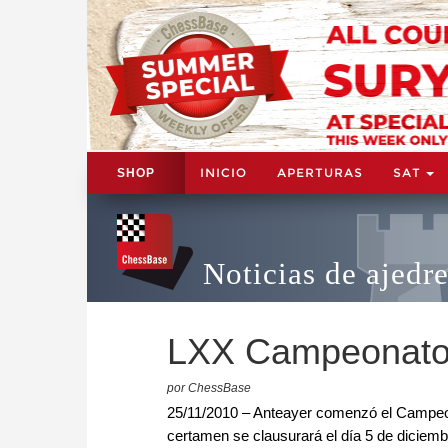
INICIO
APERTURAS
SAT
SHOP
Noticias de ajedr
LXX Campeonato d
por ChessBase
25/11/2010 – Anteayer comenzó el Campeonato
certamen se clausurará el día 5 de diciemb