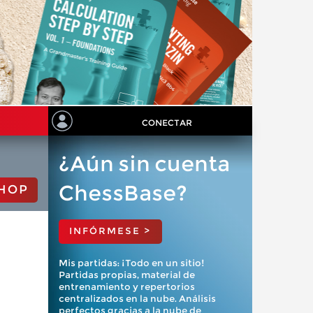
CONECTAR
¿Aún sin cuenta
ChessBase?
HOP
INFÓRMESE >
Mis partidas: ¡Todo en un sitio!
Partidas propias, material de
entrenamiento y repertorios
centralizados en la nube. Análisis
perfectos gracias a la nube de