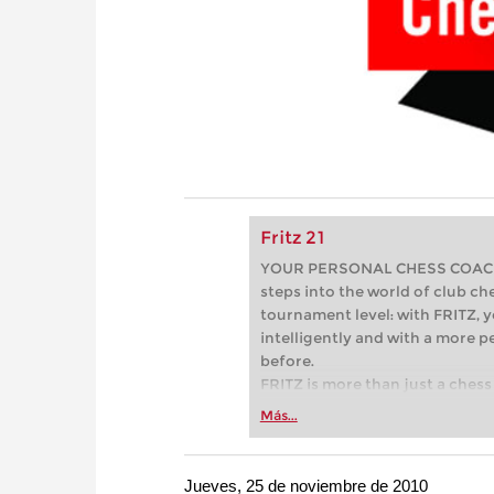
Fritz 21
YOUR PERSONAL CHESS COACH - 
steps into the world of club che
tournament level: with FRITZ, y
intelligently and with a more 
before.
FRITZ is more than just a chess 
Whether you’re taking your firs
Más...
or already playing at a tournam
more efficiently, intelligently
approach than ever before.
Jueves, 25 de noviembre de 2010