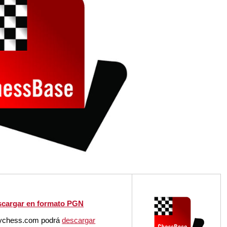
escargar en formato PGN
aychess.com podrá
descargar