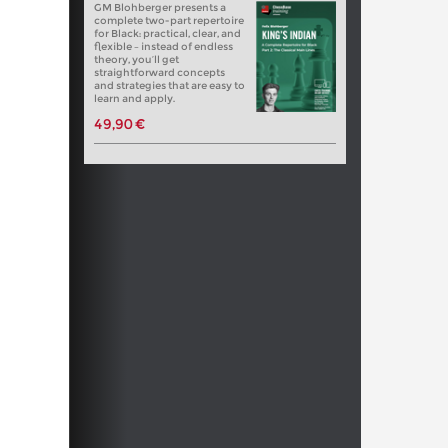
GM Blohberger presents a
complete two-part repertoire
for Black: practical, clear, and
flexible – instead of endless
theory, you’ll get
straightforward concepts
and strategies that are easy to
learn and apply.
49,90 €