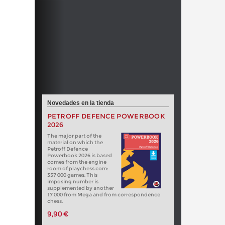
Novedades en la tienda
PETROFF DEFENCE POWERBOOK
2026
The major part of the
material on which the
Petroff Defence
Powerbook 2026 is based
comes from the engine
room of playchess.com:
357 000 games. This
imposing number is
supplemented by another
17 000 from Mega and from correspondence
chess.
9,90 €