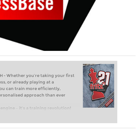
Whether you’re taking your first
ss, or already playing at a
ou can train more efficiently,
personalised approach than ever
engine – it’s a training revolution!
t steps into the world of club chess,
ent level: with FRITZ, you can train
 and with a more personalised