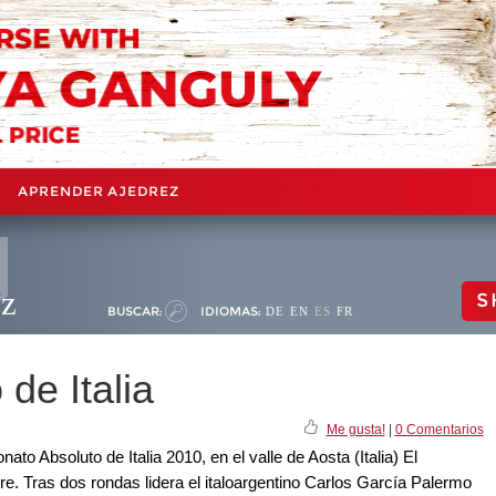
APRENDER AJEDREZ
ez
S
BUSCAR:
IDIOMAS:
DE
EN
ES
FR
e Italia
Me gusta!
|
0 Comentarios
 Absoluto de Italia 2010, en el valle de Aosta (Italia) El
re. Tras dos rondas lidera el italoargentino Carlos García Palermo