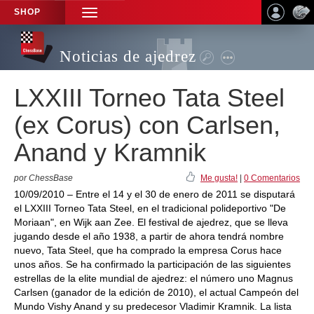
SHOP
TOGGLE
NAVIGATION
Noticias de ajedrez
LXXIII Torneo Tata Steel
(ex Corus) con Carlsen,
Anand y Kramnik
por ChessBase
Me gusta!
|
0 Comentarios
10/09/2010 – Entre el 14 y el 30 de enero de 2011 se disputará
el LXXIII Torneo Tata Steel, en el tradicional polideportivo "De
Moriaan", en Wijk aan Zee. El festival de ajedrez, que se lleva
jugando desde el año 1938, a partir de ahora tendrá nombre
nuevo, Tata Steel, que ha comprado la empresa Corus hace
unos años. Se ha confirmado la participación de las siguientes
estrellas de la elite mundial de ajedrez: el número uno Magnus
Carlsen (ganador de la edición de 2010), el actual Campeón del
Mundo Vishy Anand y su predecesor Vladimir Kramnik. La lista