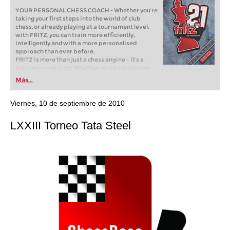
YOUR PERSONAL CHESS COACH - Whether you’re
taking your first steps into the world of club
chess, or already playing at a tournament level:
with FRITZ, you can train more efficiently,
intelligently and with a more personalised
approach than ever before.
FRITZ is more than just a chess engine – it’s a
training revolution! Whether you’re taking your
first steps into the world of club chess, or already
Más...
playing at a tournament level: with FRITZ, you can
train more efficiently, intelligently and with a
more personalised approach than ever before.
Viernes, 10 de septiembre de 2010
LXXIII Torneo Tata Steel