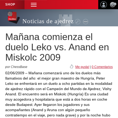
SHOP
TOGGLE
NAVIGATION
Noticias de ajedrez
Mañana comienza el
duelo Leko vs. Anand en
Miskolc 2009
por ChessBase
Me gusta!
|
0 Comentarios
02/06/2009 – Mañana comenzará uno de los duelos más
llamativos del año: el mejor gran maestro de Hungría, Peter
Leko se enfrentará en un duelo a ocho partidas en la modalidad
de ajedrez rápido con el Campeón del Mundo de Ajedrez, Vishy
Anand. El encuentro será en Miskolc (Hungría) Es una ciudad
muy acogedora y hospitalaria que está a dos horas en coche
desde Budapest. Ayer llegaron los jugadores y sus
acompañantes (Anand y Aruna con algún pequeño
contratiempo en el viaje, pero nada grave) y por la noche hubo