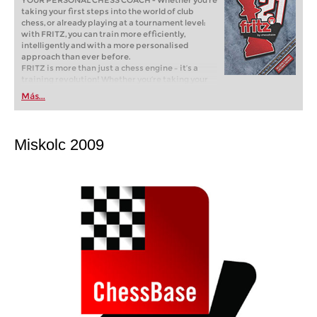
YOUR PERSONAL CHESS COACH - Whether you’re
taking your first steps into the world of club
chess, or already playing at a tournament level:
with FRITZ, you can train more efficiently,
intelligently and with a more personalised
approach than ever before.
FRITZ is more than just a chess engine – it’s a
training revolution! Whether you’re taking your
first steps into the world of club chess, or already
Más...
playing at a tournament level: with FRITZ, you can
train more efficiently, intelligently and with a
more personalised approach than ever before.
Miskolc 2009