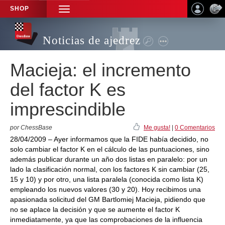
SHOP
TOGGLE
NAVIGATION
Noticias de ajedrez
Macieja: el incremento
del factor K es
imprescindible
por ChessBase
Me gusta!
|
0 Comentarios
28/04/2009 – Ayer informamos que la FIDE había decidido, no
solo cambiar el factor K en el cálculo de las puntuaciones, sino
además publicar durante un año dos listas en paralelo: por un
lado la clasificación normal, con los factores K sin cambiar (25,
15 y 10) y por otro, una lista paralela (conocida como lista K)
empleando los nuevos valores (30 y 20). Hoy recibimos una
apasionada solicitud del GM Bartlomiej Macieja, pidiendo que
no se aplace la decisión y que se aumente el factor K
inmediatamente, ya que las comprobaciones de la influencia