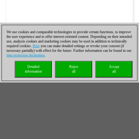
We use cookies and comparable technologies to provide certain functions, to improve
the user experience and to offer interest-oriented content. Depending on their intended
use, analysis cookies and marketing cookies may be used in addition to technically
required cookies.
Here
you can make detailed settings or revoke your consent (if
necessary partially) with effect for the future. Further information can be found in our
data protection declaration
.
Detailed
Reject
Accept
information
all
all