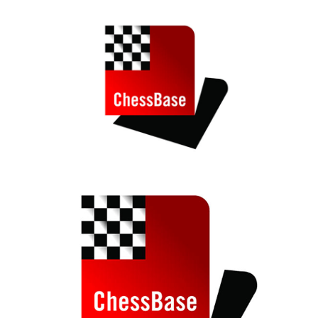
train more efficiently, intelligently and with a
more personalised approach than ever before.