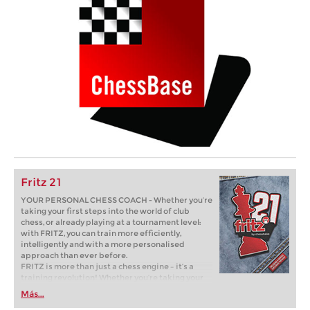
Fritz 21
YOUR PERSONAL CHESS COACH - Whether you’re
taking your first steps into the world of club
chess, or already playing at a tournament level:
with FRITZ, you can train more efficiently,
intelligently and with a more personalised
approach than ever before.
FRITZ is more than just a chess engine – it’s a
training revolution! Whether you’re taking your
first steps into the world of club chess, or already
Más...
playing at a tournament level: with FRITZ, you can