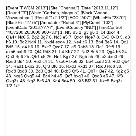
[Event "FWCM 2013"] [Site "Chennai"] [Date "2013.11.12"]
[Round "3"] [White "Carlsen, Magnus"] [Black "Anand,
Viswanathan"] [Result "1/2-1/2"] [ECO "A07"] [WhiteElo "2870"]
[BlackElo "2775"] [Annotator "Robot 4"] [PlyCount "102"]
[EventDate "2013.??.??"] [EventCountry "IND"] [TimeControl
"40/7200:20/3600:900+30"] 1. Nf3 d5 2. g3 g6 3. c4 dxc4 4.
Qa4+ Nc6 5. Bg2 Bg7 6. Nc3 e5 7. Qxc4 Nge7 8. O-O O-O 9. d3
h6 10. Bd2 Nd4 11. Nxd4 exd4 12. Ne4 c6 13. Bb4 Be6 14. Qc1
Bd5 15. a4 b6 16. Bxe7 Qxe7 17. a5 Rab8 18. Re1 Rfc8 19.
axb6 axb6 20. Qf4 Rd8 21. h4 Kh7 22. Nd2 Be5 23. Qg4 h5 24.
Qh3 Be6 25. Qh1 c5 26. Ne4 Kg7 27. Ng5 b5 28. e3 dxe3 29.
Rxe3 Bd4 30. Re2 c4 31. Nxe6+ fxe6 32. Be4 cxd3 33. Rd2 Qb4
34. Rad1 Bxb2 35. Qf3 Bf6 36. Rxd3 Rxd3 37. Rxd3 Rd8 38.
Rxd8 Bxd8 39. Bd3 Qd4 40. Bxb5 Qf6 41. Qb7+ Be7 42. Kg2 g5
43. hxg5 Qxg5 44. Bc4 h4 45. Qc7 hxg3 46. Qxg3 e5 47. Kf3
Qxg3+ 48. fxg3 Bc5 49. Ke4 Bd4 50. Kf5 Bf2 51. Kxe5 Bxg3+
1/2-1/2