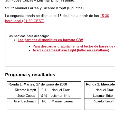
3º/4º José Cubas y Luismar Brito (½ punto)
5º/6º/ Manuel Larrea y Ricardo Kropff (0 puntos)
La segunda ronda se disputa el 18 de junio a partir de las
15:30
hora local (21:30 CEST)
,
Las partidas para descargar
Las partidas disponibles en formato CBV
Para descargar gratuitamente el lector de bases de
Acerca de ChessBase Light (taller en castellano)
Programa y resultados
Ronda 1: Martes, 17 de junio de 2008
Ronda 2: Miércole
Ricardo Kropff
0-1
Nahuel Díaz
Nahuel Díaz
José Cubas
½-½
Luismar Brito
Luismar Brito
Axel Bachmann
1-0
Manuel Larrea
Ricardo Kropff