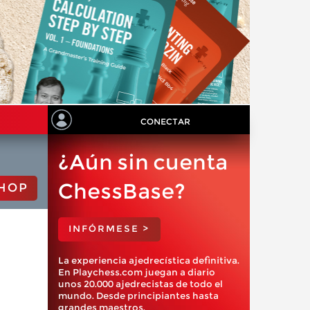
CONECTAR
¿Aún sin cuenta
ChessBase?
HOP
INFÓRMESE >
La experiencia ajedrecística definitiva.
En Playchess.com juegan a diario
unos 20.000 ajedrecistas de todo el
mundo. Desde principiantes hasta
grandes maestros.