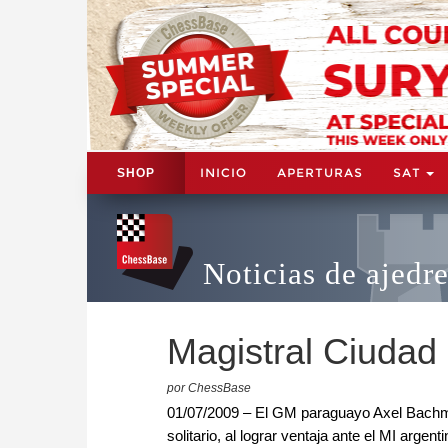
INICIO
APERTURAS
SAT
SHOP
Noticias de ajedr
Magistral Ciudad 
por ChessBase
01/07/2009 – El GM paraguayo Axel Bachman
solitario, al lograr ventaja ante el MI argen