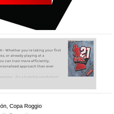
Whether you’re taking your first
ss, or already playing at a
ou can train more efficiently,
personalised approach than ever
engine – it’s a training revolution!
t steps into the world of club chess,
ent level: with FRITZ, you can train
 and with a more personalised
ción, Copa Roggio