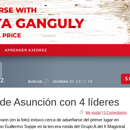
APRENDER AJEDREZ
ez
S
BUSCAR:
IDIOMAS:
DE
EN
ES
FR
de Asunción con 4 líderes
Me gusta!
|
0 Comentarios
n (en la foto) estuvo cerca de adueñarse del primer lugar en
tino Guillermo Soppe en la tercera ronda del Grupo A del II Magistral