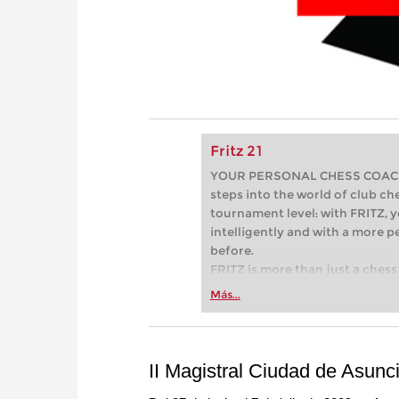
Fritz 21
YOUR PERSONAL CHESS COACH - 
steps into the world of club che
tournament level: with FRITZ, y
intelligently and with a more 
before.
FRITZ is more than just a chess 
Whether you’re taking your firs
Más...
or already playing at a tournam
more efficiently, intelligently
approach than ever before.
II Magistral Ciudad de Asun