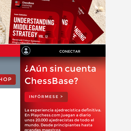
CONECTAR
¿Aún sin cuenta
ChessBase?
HOP
INFÓRMESE >
La experiencia ajedrecística definitiva.
En Playchess.com juegan a diario
unos 20.000 ajedrecistas de todo el
mundo. Desde principiantes hasta
grandes maestros.