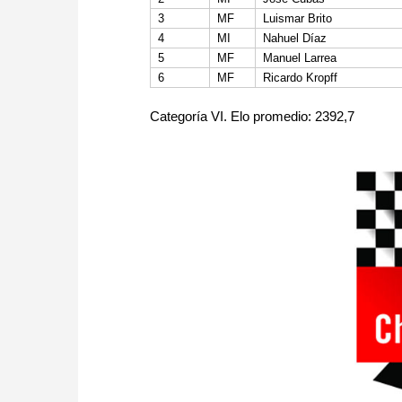
3
MF
Luismar Brito
4
MI
Nahuel Díaz
5
MF
Manuel Larrea
6
MF
Ricardo Kropff
Categoría VI. Elo promedio: 2392,7