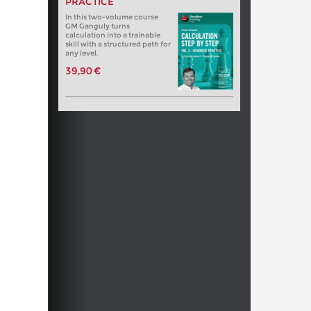
PRACTICE
In this two-volume course
GM Ganguly turns
calculation into a trainable
skill with a structured path for
any level.
39,90 €