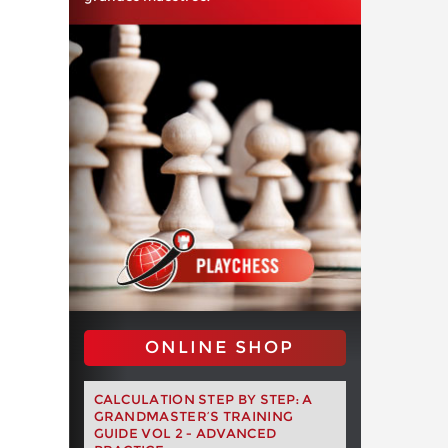
ONLINE SHOP
CALCULATION STEP BY STEP: A
GRANDMASTER’S TRAINING
GUIDE VOL 2 - ADVANCED