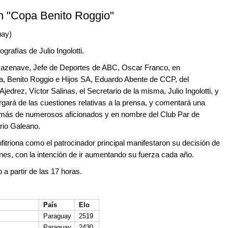
n "Copa Benito Roggio"
uay)
afías de Julio Ingolotti.
 Cazenave, Jefe de Deportes de ABC, Oscar Franco, en
a, Benito Roggio e Hijos SA, Eduardo Abente de CCP, del
edrez, Víctor Salinas, el Secretario de la misma, Julio Ingolotti, y
rá de las cuestiones relativas a la prensa, y comentará una
demás de numerosos aficionados y en nombre del Club Par de
ario Galeano.
nfitriona como el patrocinador principal manifestaron su decisión de
ones, con la intención de ir aumentando su fuerza cada año.
 a partir de las 17 horas.
País
Elo
Paraguay
2519
Paraguay
2430