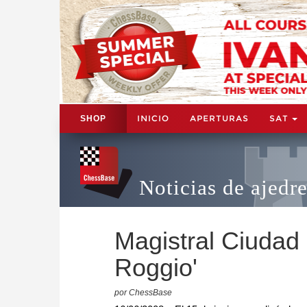
INICIO
APERTURAS
SAT
SHOP
Noticias de ajedr
Magistral Ciudad
Roggio'
por ChessBase