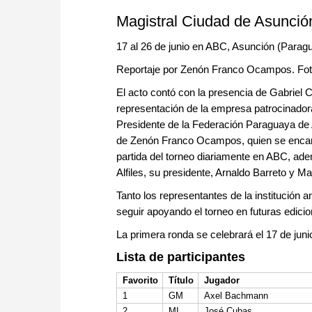
approach than ever before.
Magistral Ciudad de Asunció
17 al 26 de junio en ABC, Asunción (Parag
Reportaje por Zenón Franco Ocampos. Fotogr
El acto contó con la presencia de Gabriel
representación de la empresa patrocinador
Presidente de la Federación Paraguaya de Aj
de Zenón Franco Ocampos, quien se encarga
partida del torneo diariamente en ABC, a
Alfiles, su presidente, Arnaldo Barreto y M
Tanto los representantes de la institución a
seguir apoyando el torneo en futuras edici
La primera ronda se celebrará el 17 de junio
Lista de participantes
Favorito
Título
Jugador
1
GM
Axel Bachmann
2
MI
José Cubas