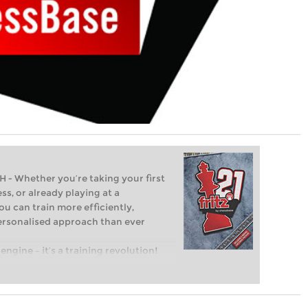
Whether you’re taking your first
ss, or already playing at a
ou can train more efficiently,
personalised approach than ever
engine – it’s a training revolution!
t steps into the world of club chess,
ent level: with FRITZ, you can train
 and with a more personalised