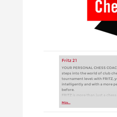
Fritz 21
YOUR PERSONAL CHESS COACH - 
steps into the world of club che
tournament level: with FRITZ, y
intelligently and with a more 
before.
FRITZ is more than just a chess 
Whether you’re taking your firs
Más...
or already playing at a tournam
more efficiently, intelligently