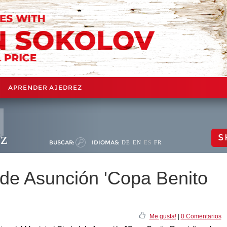
APRENDER AJEDREZ
ez
S
BUSCAR:
IDIOMAS:
DE
EN
ES
FR
 de Asunción 'Copa Benito
Me gusta!
|
0 Comentarios